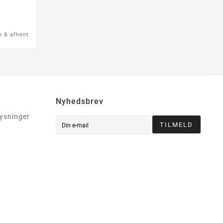
b & afhent
Nyhedsbrev
lysninger
TILMELD