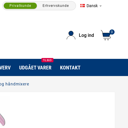
Dansk
Privatkunde
Erhvervskunde

0
Log ind
TILBUD
HVERV
UDGÅET VARER
KONTAKT
 og håndmixere