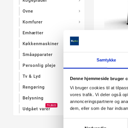
Kogeplader

Ovne

Komfurer

Emhætter

Cecotec Blen
Køkkenmaskiner
Effektiv blend
Småapparater

kraftige gear.
Samtykke
særlige progra
Personlig pleje
Tv & Lyd
Denne hjemmeside bruger c
1.499,
Rengøring

Vi bruger cookies til at tilpas
vores trafik. Vi deler også 
Belysning

annonceringspartnere og anal
TILBUD
dem, eller som de har indsaml
Udgået varer
check
6-8 ugers lev
Samtykkevalg