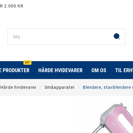
R 2.000 KR
NYT
E PRODUKTER
HÅRDE HVIDEVARER
OM OS
TIL ER
Hårde hvidevarer
Småapparater
Blendere, stavblendere