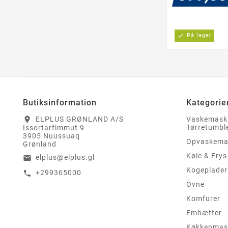
check
På lager
Butiksinformation
Kategorie
ELPLUS GRØNLAND A/S
Vaskemask
location_on
Tørretumbl
Issortarfimmut 9
3905 Nuussuaq
Opvaskema
Grønland
Køle & Frys
elplus@elplus.gl
email
Kogeplader
+299365000
call
Ovne
Komfurer
Emhætter
Køkkenmas