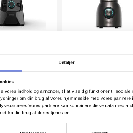
der Pro Titanium 2000
Cecotec Blender Titanium 1




er med 8 klinger og
Kraftfuld blender med 8 rotere
 Den er udstyret med
blender blade og 5 hastighedsn
Detaljer
mmer til...
ookies
00 kr.
699,00 kr.
se vores indhold og annoncer, til at vise dig funktioner til sociale
oplysninger om din brug af vores hjemmeside med vores partnere i
ysepartnere. Vores partnere kan kombinere disse data med andr
et fra din brug af deres tjenester.
ering
check
Køb & afhent
check
På lager
check
Kø