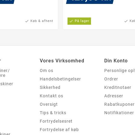
check
Køb & afhent
check
På lager
check
Kø
r
Vores Virksomhed
Din Konto
iner/
Om os
Personlige op
ere
Handelsbetingelser
Ordrer
skiner
Sikkerhed
Kreditnotaer
Kontakt os
Adresser
Oversigt
Rabatkuponer
Tips & tricks
Notifikationer
Fortrydelsesret
Fortrydelse af køb
kiner