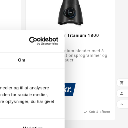
500
Cecotec Blender Titanium 1800


nde
Power Black Titanium blender med 3
iveauer.
automatiske funktionsprogrammer og
Om
9 hastighedsniveauer

999,00 kr.
 medier og til at analysere

nden for sociale medier,
e oplysninger, du har givet

b & afhent
check
På lager
check
Køb & afhent