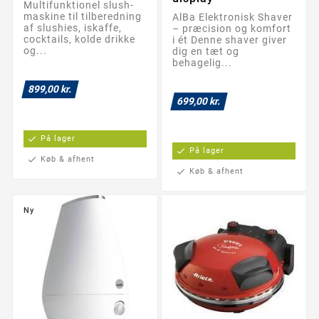
Multifunktionel slush-
maskine til tilberedning
AlBa Elektronisk Shaver
af slushies, iskaffe,
– præcision og komfort
cocktails, kolde drikke
i ét Denne shaver giver
og...
dig en tæt og
behagelig...
899,00 kr.
699,00 kr.
check
På lager
check
På lager
check
Køb & afhent
check
Køb & afhent
Ny