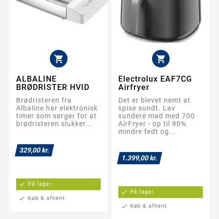


ALBALINE
Electrolux EAF7CG
BRØDRISTER HVID
Airfryer
Brødristeren fra
Det er blevet nemt at
Albaline har elektronisk
spise sundt. Lav
timer som sørger for at
sundere mad med 700
brødristeren slukker...
AirFryer - op til 90%
mindre fedt og...
329,00 kr.
1.399,00 kr.
check
På lager
check
På lager
check
Køb & afhent
check
Køb & afhent