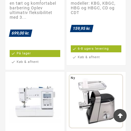
en tæt og komfortabel
modeller: KBG, KBGC,
barbering Oplev
HBG og HBGC, CD og
ultimativ fleksibilitet
CDT
med 3...
159,95 kr.
699,00 kr.
check
6-8 ugers levering
check
På lager
check
Køb & afhent
check
Køb & afhent
Ny