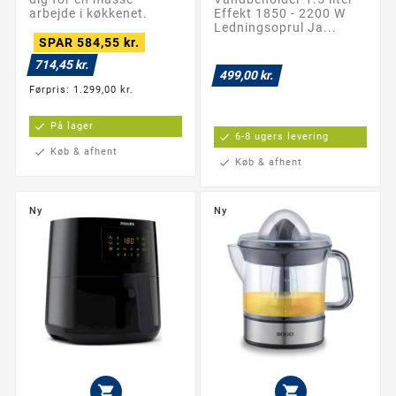
arbejde i køkkenet.
Effekt 1850 - 2200 W
Ledningsoprul Ja...
SPAR 584,55 kr.
714,45 kr.
499,00 kr.
Førpris: 1.299,00 kr.
check
På lager
check
6-8 ugers levering
check
Køb & afhent
check
Køb & afhent
Ny
Ny

