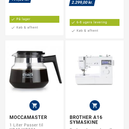
2.299,00 kr.
check
På lager
check
6-8 ugers levering
check
Køb & afhent
check
Køb & afhent


MOCCAMASTER
BROTHER A16
SYMASKINE
1 Liter Passer til