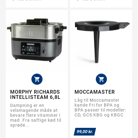


MORPHY RICHARDS
MOCCAMASTER
INTELLISTEAM 6,8L
Låg til Moccamaster
kande Fri for BPA og
Dampning er en
BPA passer til modeller:
velsmagende måde at
CD, GCS KBG og KBGC
bevare flere vitaminer i
mad. Fra saftige kød til
sprøde...
99,00 kr.