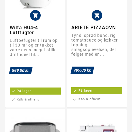


Wilfa HU4-4
ARIETE PIZZAOVN
Luftfugter
Tynd, sprød bund, rig
tomatsauce og lækker
Luftbefugter til rum op
topping -
til 30 m² og er takket
smagsoplevelsen, der
være dens meget stille
følger med en...
drift ideel til...
999,00 kr.
599,00 kr.
check
På lager
check
På lager
check
Køb & afhent
check
Køb & afhent