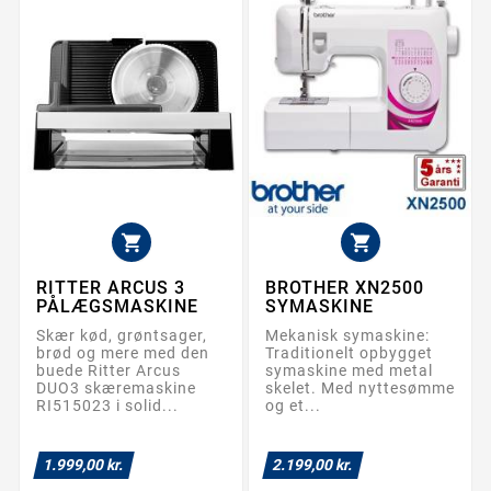


RITTER ARCUS 3
BROTHER XN2500
PÅLÆGSMASKINE
SYMASKINE
Skær kød, grøntsager,
Mekanisk symaskine:
brød og mere med den
Traditionelt opbygget
buede Ritter Arcus
symaskine med metal
DUO3 skæremaskine
skelet. Med nyttesømme
RI515023 i solid...
og et...
1.999,00 kr.
2.199,00 kr.