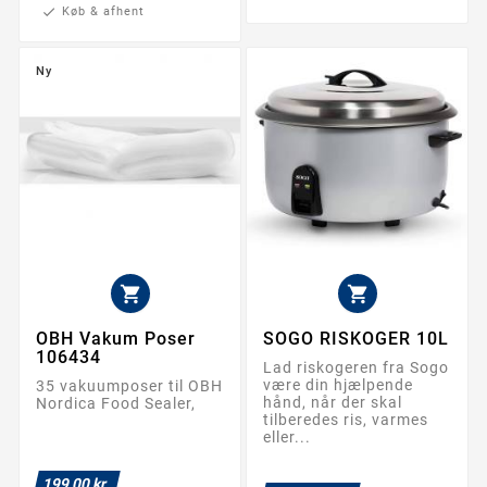
check
Køb & afhent
Ny


OBH Vakum Poser
SOGO RISKOGER 10L
106434
Lad riskogeren fra Sogo
være din hjælpende
35 vakuumposer til OBH
hånd, når der skal
Nordica Food Sealer,
tilberedes ris, varmes
eller...
199,00 kr.