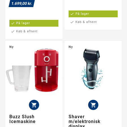
1.699,00 kr.
check
På lager
check
Køb & afhent
check
På lager
check
Køb & afhent
Ny
Ny


Buzz Slush
Shaver
Icemaskine
m/elektronisk
display