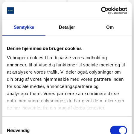
329,00 kr.
699,00 kr.
Samtykke
Detaljer
Om
check
På lager
check
På lager
check
Køb & afhent
check
Køb & afhent
Denne hjemmeside bruger cookies
Ny
Ny
Vi bruger cookies til at tilpasse vores indhold og
annoncer, til at vise dig funktioner til sociale medier og til
at analysere vores trafik. Vi deler også oplysninger om
din brug af vores hjemmeside med vores partnere inden
for sociale medier, annonceringspartnere og
analysepartnere. Vores partnere kan kombinere disse
data med andre oplysninger, du har givet dem, eller som
de har indsamlet fra din brug af deres tjenester.


Samtykkevalg
Nødvendig
OBH 7949 Vakum
Beurer FB 60 Fodspa