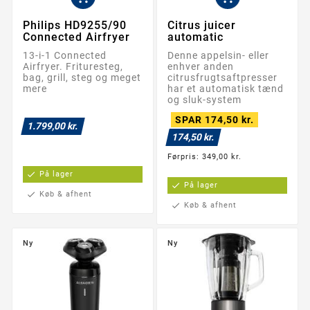
Philips HD9255/90
Citrus juicer
Connected Airfryer
automatic
13-i-1 Connected
Denne appelsin- eller
Airfryer. Frituresteg,
enhver anden
bag, grill, steg og meget
citrusfrugtsaftpresser
mere
har et automatisk tænd
og sluk-system
SPAR 174,50 kr.
1.799,00 kr.
174,50 kr.
Førpris: 349,00 kr.
check
På lager
check
På lager
check
Køb & afhent
check
Køb & afhent
Ny
Ny