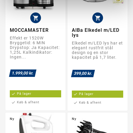


MOCCAMASTER
AlBa Elkedel m/LED
lys
Effekt er 1520W
Bryggetid: 6 MIN
Elkedel m/LED lys har et
Drypstop: Ja Kapacitet:
elegant rustfrit stål
1,25L Kalkindikator:
design og en stor
Ingen...
kapacitet på 1,7 liter.
1.999,00 kr.
399,00 kr.
check
På lager
check
På lager
check
Køb & afhent
check
Køb & afhent
Ny
Ny