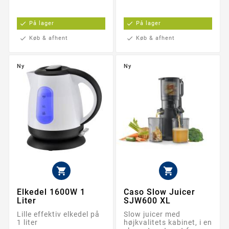
check
På lager
check
På lager
check
Køb & afhent
check
Køb & afhent
Ny
Ny


Elkedel 1600W 1
Caso Slow Juicer
Liter
SJW600 XL
Lille effektiv elkedel på
Slow juicer med
1 liter
højkvalitets kabinet, i en