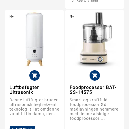
check
Køb & afhent
Ny
Ny


Luftbefugter
Foodprocessor BAT-
Ultrasonik
SS-14575
Denne luftfugter bruger
Smart og kraftfuld
ultrasonisk højfrekvent
foodprocessor Gør
teknologi til at omdanne
madlavningen nemmere
vand til fin damp, der...
med denne alsidige
foodprocessor....