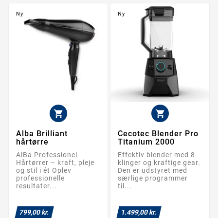
Ny
Ny


Alba Brilliant
Cecotec Blender Pro
hårtørre
Titanium 2000
AlBa Professionel
Effektiv blender med 8
Hårtørrer – kraft, pleje
klinger og kraftige gear.
og stil i ét Oplev
Den er udstyret med
professionelle
særlige programmer
resultater...
til...
799,00 kr.
1.499,00 kr.