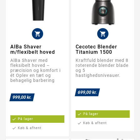


AlBa Shaver
Cecotec Blender
m/flexibelt hoved
Titanium 1500
AlBa Shaver med
Kraftfuld blender med 8
fleksibelt hoved –
roterende blender blade
præcision og komfort i
og 5
ét Oplev en tæt og
hastighedsniveauer.
behagelig barbering
699,00 kr.
999,00 kr.
check
På lager
check
På lager
check
Køb & afhent
check
Køb & afhent