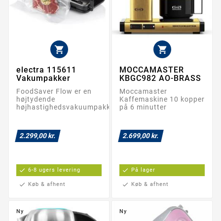


electra 115611
MOCCAMASTER
Vakumpakker
KBGC982 AO-BRASS
FoodSaver Flow er en
Moccamaster
højtydende
Kaffemaskine 10 kopper
højhastighedsvakuumpakker,
på 6 minutter
2.299,00 kr.
2.699,00 kr.
check
6-8 ugers levering
check
På lager
check
Køb & afhent
check
Køb & afhent
Ny
Ny