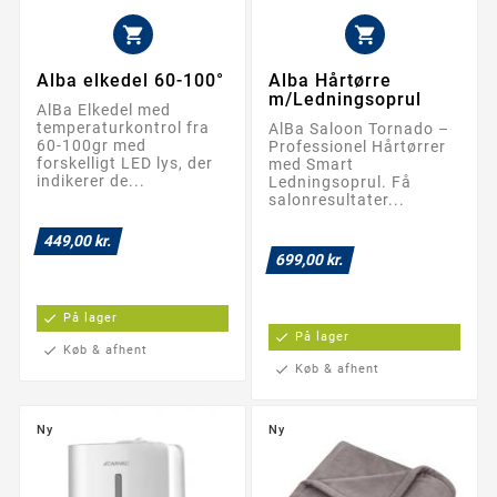


Alba elkedel 60-100°
Alba Hårtørre
m/Ledningsoprul
AlBa Elkedel med
temperaturkontrol fra
AlBa Saloon Tornado –
60-100gr med
Professionel Hårtørrer
forskelligt LED lys, der
med Smart
indikerer de...
Ledningsoprul. Få
salonresultater...
449,00 kr.
699,00 kr.
check
På lager
check
På lager
check
Køb & afhent
check
Køb & afhent
Ny
Ny