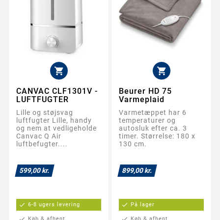


CANVAC CLF1301V -
Beurer HD 75
LUFTFUGTER
Varmeplaid
Lille og støjsvag
Varmetæppet har 6
luftfugter Lille, handy
temperaturer og
og nem at vedligeholde
autosluk efter ca. 3
Canvac Q Air
timer. Størrelse: 180 x
luftbefugter....
130 cm.
599,00 kr.
899,00 kr.
check
6-8 ugers levering
check
På lager
check
Køb & afhent
check
Køb & afhent