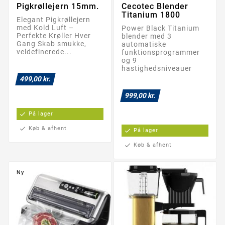
Pigkrøllejern 15mm.
Cecotec Blender
Titanium 1800
Elegant Pigkrøllejern
med Kold Luft –
Power Black Titanium
Perfekte Krøller Hver
blender med 3
Gang Skab smukke,
automatiske
veldefinerede...
funktionsprogrammer
og 9
hastighedsniveauer
499,00 kr.
999,00 kr.
check
På lager
check
Køb & afhent
check
På lager
check
Køb & afhent
Ny