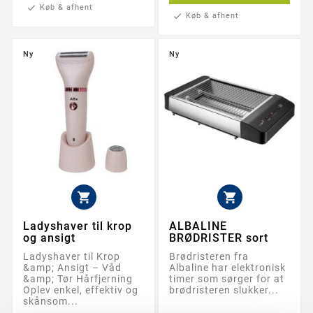
check
Køb & afhent
check
Køb & afhent
Ny
Ny


Ladyshaver til krop
ALBALINE
og ansigt
BRØDRISTER sort
Ladyshaver til Krop
Brødristeren fra
&amp; Ansigt – Våd
Albaline har elektronisk
&amp; Tør Hårfjerning
timer som sørger for at
Oplev enkel, effektiv og
brødristeren slukker...
skånsom...