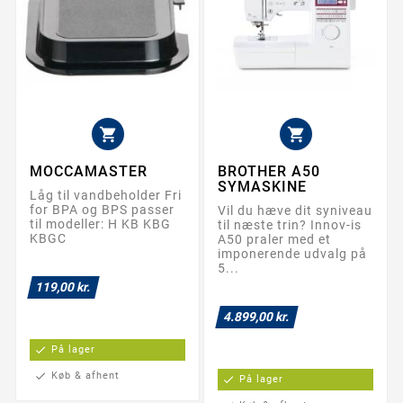


MOCCAMASTER
BROTHER A50
SYMASKINE
Låg til vandbeholder Fri
for BPA og BPS passer
Vil du hæve dit syniveau
til modeller: H KB KBG
til næste trin? Innov-is
KBGC
A50 praler med et
imponerende udvalg på
5...
119,00 kr.
4.899,00 kr.
check
På lager
check
Køb & afhent
check
På lager