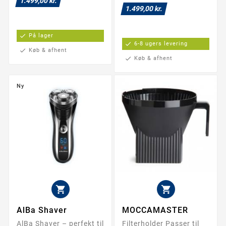
1.499,00 kr.
1.499,00 kr.
check
På lager
check
6-8 ugers levering
check
Køb & afhent
check
Køb & afhent
Ny


AlBa Shaver
MOCCAMASTER
AlBa Shaver – perfekt til
Filterholder Passer til