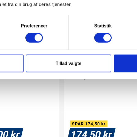
et fra din brug af deres tjenester.
Præferencer
Statistik
Tillad valgte
55/90 Connected
Citrus juicer automatic




SPAR 174,50 kr
00 kr
174,50 kr