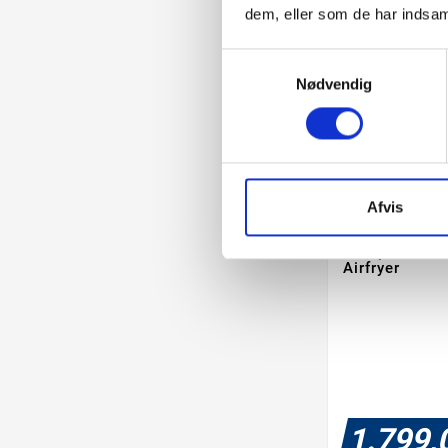
dem, eller som de har indsaml
Samtykkevalg
Nødvendig
Afvis
Philips HD92
Airfryer
1.799,