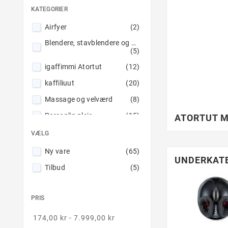
KATEGORIER
Airfyer
(2)
Blendere, stavblendere og håndmixere
(5)
igaffimmi Atortut
(12)
kaffiliuut
(20)
Massage og velværd
(8)
Personlig pleje
(15)
ATORTUT M
Saftpressere
(3)
VÆLG
Symaskiner
(8)
Ny vare
(65)
UNDERKAT
Toaster
(3)
Tilbud
(5)
Ventilatore
(3)
PRIS
174,00 kr - 7.999,00 kr