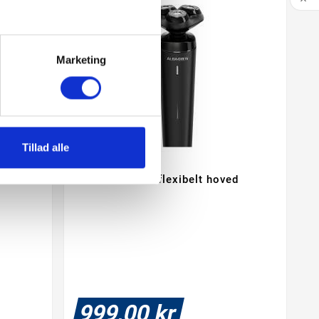

Marketing
Tillad alle
AlBa Shaver m/flexibelt hoved


999,00 kr