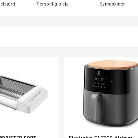
velværd
Personlig pleje
Symaskiner
ØDRISTER SORT
Electrolux EAF7CG Airfryer