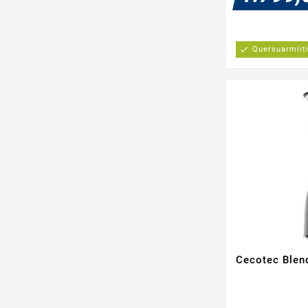
check
Quersuarmiit
Cecotec Blen