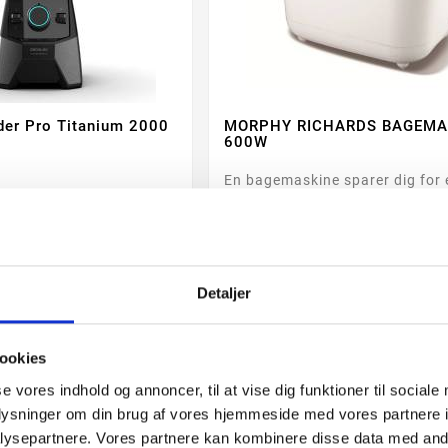
der Pro Titanium 2000
MORPHY RICHARDS BAGEMA




600W
En bagemaskine sparer dig for 
masse arbejde i køkkenet.
SPAR 584,55 kr
Detaljer
00 kr
714,45 kr
Førpris: 1.299,00 kr
ookies
se vores indhold og annoncer, til at vise dig funktioner til sociale
check
Køb & afhent
check
Quersuarmiitippaa
check
Kø
oplysninger om din brug af vores hjemmeside med vores partnere i
ysepartnere. Vores partnere kan kombinere disse data med andr