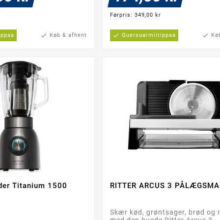
Førpris: 349,00 kr
ippaa
check
Køb & afhent
check
Quersuarmiitippaa
check
Kø
der Titanium 1500
RITTER ARCUS 3 PÅLÆGSMA




Skær kød, grøntsager, brød og
med den buede Ritter Arcus 3