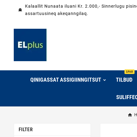
Kalaallit Nunaata iluani Kr. 2.000,- Sinnerlugu pis
assartuusineq akeqanngilaq.
SPAR
QINIGASSAT ASSIGIINNGITSUT
TILBUD
SULIFFE
H
FILTER