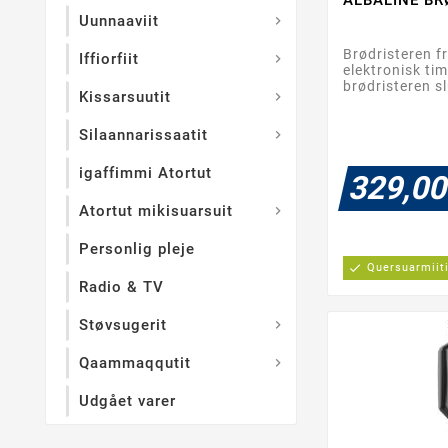
Uunnaaviit

Brødristeren f
Iffiorfiit

elektronisk ti
brødristeren sl
Kissarsuutit

Silaannarissaatit

igaffimmi Atortut
329,00
Atortut mikisuarsuit

Personlig pleje
check
Quersuarmiit
Radio & TV
Støvsugerit

Qaammaqqutit

Udgået varer