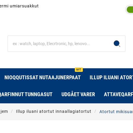
inermi umiarsuakkut
NYT
NIOQQUTISSAT NUTAAJUNERPAAT
ILLUP ILUANI ATO
QARFINNUT TUNNGASUT
UDGÅET VARER
ATTAVEQARF
jem
Illup iluani atortut innaallagiatortut
Atortut mikisua