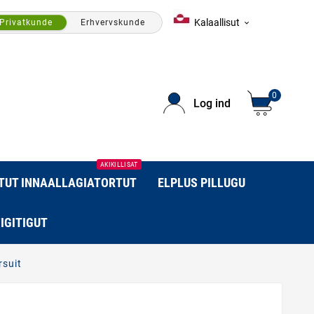
Kalaallisut
Privatkunde
Erhvervskunde

0
Log ind
AKIKILLISAT
RTUT INNAALLAGIATORTUT
ELPLUS PILLUGU
IGITIGUT
rsuit