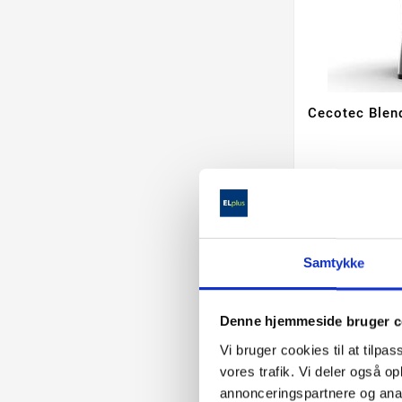
Cecotec Blen
Samtykke
1.499,
Denne hjemmeside bruger c
Vi bruger cookies til at tilpas
check
28-60 Ullut
vores trafik. Vi deler også 
annonceringspartnere og anal