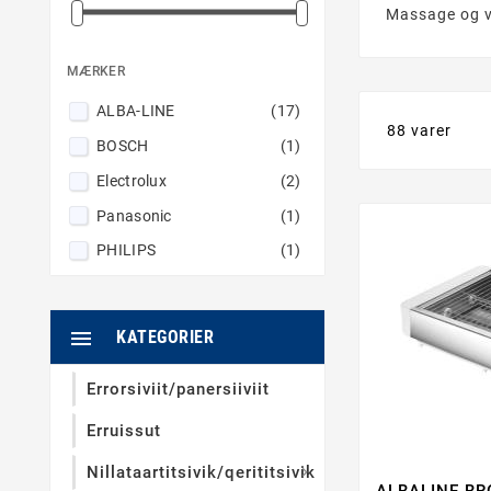
Massage og 
MÆRKER
ALBA-LINE
(17)
88 varer
BOSCH
(1)
Electrolux
(2)
Panasonic
(1)
PHILIPS
(1)

KATEGORIER
Errorsiviit/panersiiviit
Erruissut
Nillataartitsivik/qerititsivik

ALBALINE BR