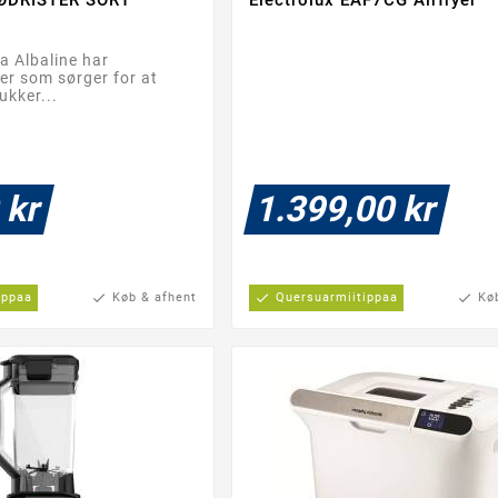




ra Albaline har
mer som sørger for at
ukker...
 kr
1.399,00 kr
ippaa
check
Køb & afhent
check
Quersuarmiitippaa
check
Kø