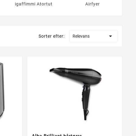
igaffimmi Atortut
Airfyer

Sorter efter:
Relevans
Alba Brilliant hårtørre