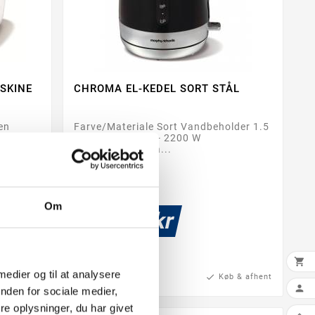
SKINE
CHROMA EL-KEDEL SORT STÅL


en
Farve/Materiale Sort Vandbeholder 1.5
liter Effekt 1850 - 2200 W
Ledningsoprul Ja...
Om
499,00 kr

 medier og til at analysere
b & afhent
check
28-60 Ullut
check
Køb & afhent

nden for sociale medier,
e oplysninger, du har givet