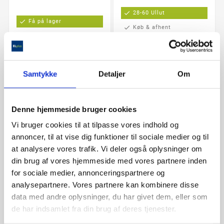
check
28-60 Ullut
check
Få på lager
check
Køb & afhent
check
Køb & afhent
Ny
Ny
Samtykke
Detaljer
Om
Denne hjemmeside bruger cookies
Vi bruger cookies til at tilpasse vores indhold og
annoncer, til at vise dig funktioner til sociale medier og til
at analysere vores trafik. Vi deler også oplysninger om
din brug af vores hjemmeside med vores partnere inden


for sociale medier, annonceringspartnere og
analysepartnere. Vores partnere kan kombinere disse
Altus Plafond
Standard Plafond
data med andre oplysninger, du har givet dem, eller som
Altus er en klassisk og
Standard plafonden fra
tidløs LED-loftlampe,
Nordlux er en klassisk
de har indsamlet fra din brug af deres tjenester.
hvis integrerede
lampe i et tidløst
lysdioder og opale
design. Til det lille