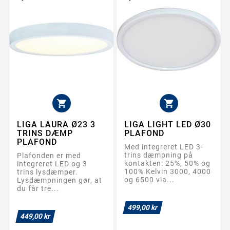


LIGA LAURA Ø23 3
LIGA LIGHT LED Ø30
TRINS DÆMP
PLAFOND
PLAFOND
Med integreret LED 3-
trins dæmpning på
Plafonden er med
kontakten: 25%, 50% og
integreret LED og 3
100% Kelvin 3000, 4000
trins lysdæmper.
og 6500 via...
Lysdæmpningen gør, at
du får tre...
499,00 kr
449,00 kr