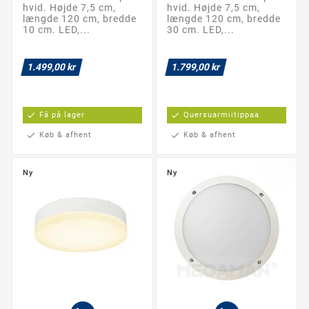
hvid. Højde 7,5 cm,
hvid. Højde 7,5 cm,
længde 120 cm, bredde
længde 120 cm, bredde
10 cm. LED,...
30 cm. LED,...
1.499,00 kr
1.799,00 kr
check
Få på lager
check
Quersuarmiitippaa
check
Køb & afhent
check
Køb & afhent
Ny
Ny