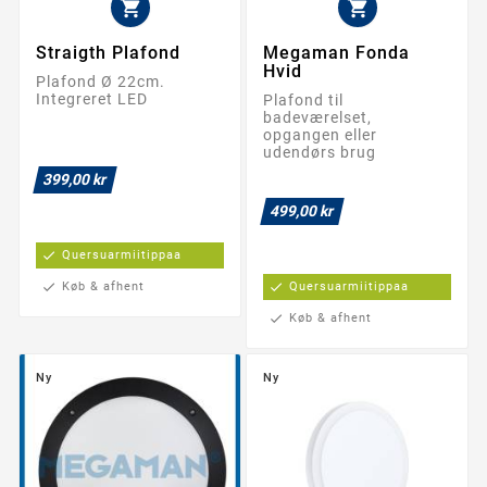


Straigth Plafond
Megaman Fonda
Hvid
Plafond Ø 22cm.
Integreret LED
Plafond til
badeværelset,
opgangen eller
udendørs brug
399,00 kr
499,00 kr
check
Quersuarmiitippaa
check
Køb & afhent
check
Quersuarmiitippaa
check
Køb & afhent
Ny
Ny