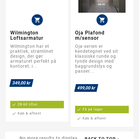


Wilmington
Oja Plafond
Loftsarmatur
m/sensor
Wilmington har et
Oja-serien er
praktisk, strømlinet
kendetegnet ved sit
design, der gør
klassiske runde og
armaturet perfekt på
tynde design med
kontoret, i...
baggrundslys og
passer...
349,00 kr
499,00 kr
check
28-60 Ullut
check
Få på lager
check
Køb & afhent
check
Køb & afhent
No more results to display...
BACK TO TOP