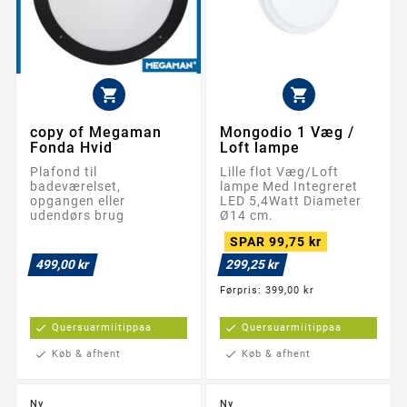


copy of Megaman
Mongodio 1 Væg /
Fonda Hvid
Loft lampe
Plafond til
Lille flot Væg/Loft
badeværelset,
lampe Med Integreret
opgangen eller
LED 5,4Watt Diameter
udendørs brug
Ø14 cm.
SPAR 99,75 kr
499,00 kr
299,25 kr
Førpris: 399,00 kr
check
Quersuarmiitippaa
check
Quersuarmiitippaa
check
Køb & afhent
check
Køb & afhent
Ny
Ny