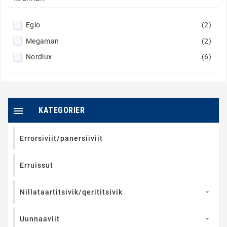
Eglo
(2)
Megaman
(2)
Nordlux
(6)

KATEGORIER
Errorsiviit/panersiiviit
Erruissut
Nillataartitsivik/qerititsivik

Uunnaaviit
