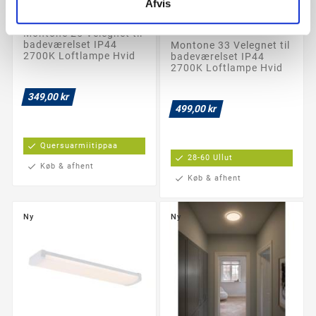
Afvis
Montone 25 Plafond
copy of Montone 25
Plafond
Montone 25 Velegnet til
badeværelset IP44
Montone 33 Velegnet til
2700K Loftlampe Hvid
badeværelset IP44
2700K Loftlampe Hvid
349,00 kr
499,00 kr
check
Quersuarmiitippaa
check
28-60 Ullut
check
Køb & afhent
check
Køb & afhent
Ny
Ny