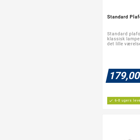
Standard Pla
Standard plafo
klassisk lampe 
det lille værels
179,00
check
6-8 ugers lev