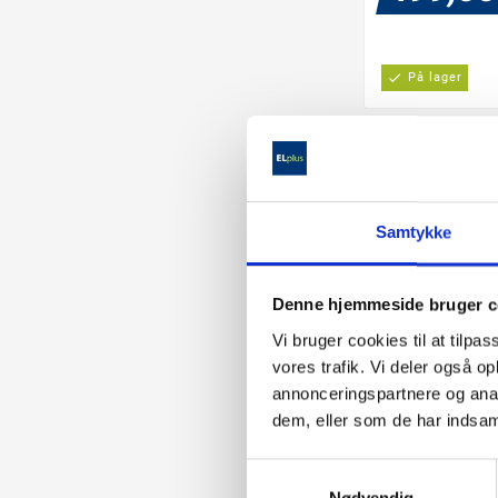
check
På lager
Samtykke
Denne hjemmeside bruger c
Vi bruger cookies til at tilpas
vores trafik. Vi deler også 
annonceringspartnere og anal
LIGA LAURA 
dem, eller som de har indsaml
PLAFOND
Samtykkevalg
Plafonden er m
trins lysdæmp
Nødvendig