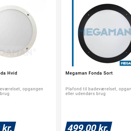
da Hvid
Megaman Fonda Sort




deværelset, opgangen
Plafond til badeværelset, opga
 brug
eller udendørs brug
 kr.
499,00 kr.