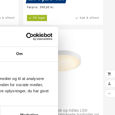
Førpris: 399,00 kr.
b & afhent
check
På lager
check
Køb & afhent
Om

 medier og til at analysere

nden for sociale medier,
e oplysninger, du har givet

ND
Altus Plafond


mpning
Altus er en klassisk og tidløs LED-
% Kelvin
loftlampe, hvis integrerede lysdioder og
Marketing