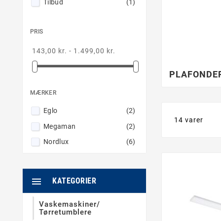
Tilbud
(1)
PRIS
143,00 kr. - 1.499,00 kr.
PLAFONDE
MÆRKER
Eglo
(2)
14 varer
Megaman
(2)
Nordlux
(6)

KATEGORIER
Vaskemaskiner/
Tørretumblere