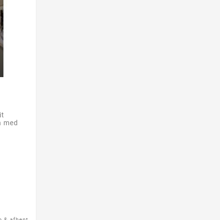
it
n med
b & afhent