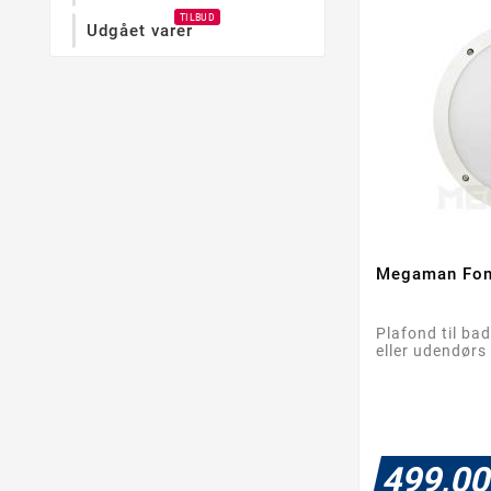
TILBUD
Udgået varer
Megaman Fon
Plafond til ba
eller udendørs
499,00