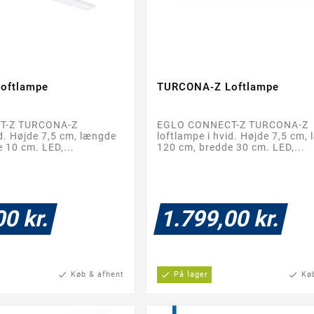
oftlampe
TURCONA-Z Loftlampe




T-Z TURCONA-Z
EGLO CONNECT-Z TURCONA-Z
id. Højde 7,5 cm, længde
loftlampe i hvid. Højde 7,5 cm,
 10 cm. LED,...
120 cm, bredde 30 cm. LED,...
00 kr.
1.799,00 kr.
check
Køb & afhent
check
På lager
check
Kø