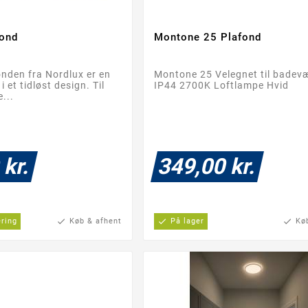
fond
Montone 25 Plafond




nden fra Nordlux er en
Montone 25 Velegnet til badev
i et tidløst design. Til
IP44 2700K Loftlampe Hvid
e...
 kr.
349,00 kr.
ering
check
Køb & afhent
check
På lager
check
Kø