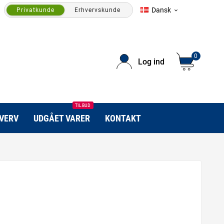
Dansk
Privatkunde
Erhvervskunde

0
Log ind
TILBUD
HVERV
UDGÅET VARER
KONTAKT