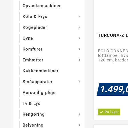
Opvaskemaskiner
Køle & Frys

Kogeplader

TURCONA-Z L
Ovne

Komfurer

EGLO CONNEC
loftlampe i hv
Emhætter
120 cm, bredde

Køkkenmaskiner
Småapparater

1.499,
Personlig pleje
Tv & Lyd
check
På lager
Rengøring

Belysning
