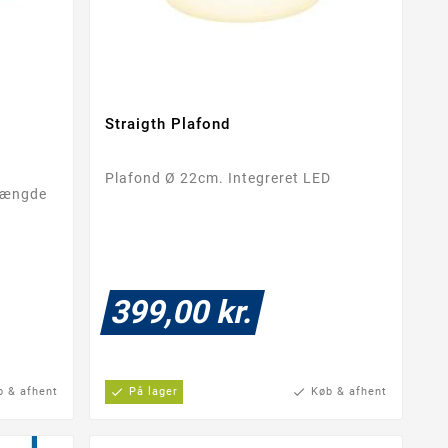
Straigth Plafond


Plafond Ø 22cm. Integreret LED
 længde
399,00 kr.
b & afhent
check
På lager
check
Køb & afhent