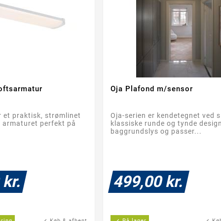
oftsarmatur
Oja Plafond m/sensor




 et praktisk, strømlinet
Oja-serien er kendetegnet ved s
r armaturet perfekt på
klassiske runde og tynde desig
baggrundslys og passer...
 kr.
499,00 kr.
ering
check
Køb & afhent
check
På lager
check
Kø