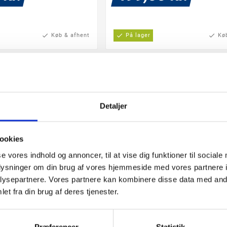
check
Køb & afhent
check
På lager
check
Kø
Detaljer
ookies
se vores indhold og annoncer, til at vise dig funktioner til sociale
oplysninger om din brug af vores hjemmeside med vores partnere i
ysepartnere. Vores partnere kan kombinere disse data med andr
Ø23 3 TRINS DÆMP
LIGA LIGHT LED Ø30 PLAFO
et fra din brug af deres tjenester.




ed integreret LED og 3
Med integreret LED 3-trins dæ
er. Lysdæmpningen gør,
på kontakten: 25%, 50% og 100
Præferencer
Statistik