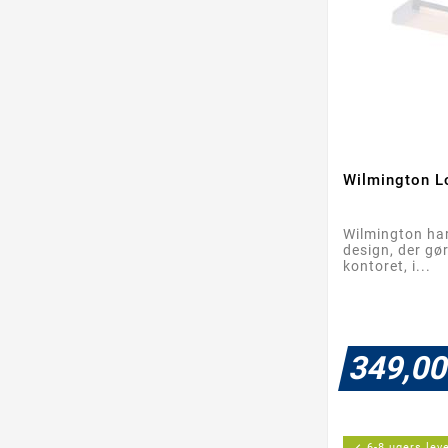
Wilmington L
Wilmington har
design, der gø
kontoret, i...
349,00
check
6-8 ugers lev