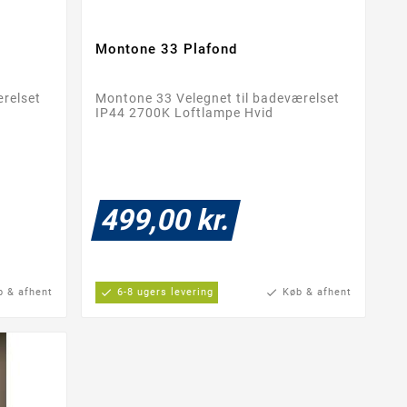
Montone 33 Plafond


ærelset
Montone 33 Velegnet til badeværelset
IP44 2700K Loftlampe Hvid
499,00 kr.
b & afhent
check
6-8 ugers levering
check
Køb & afhent