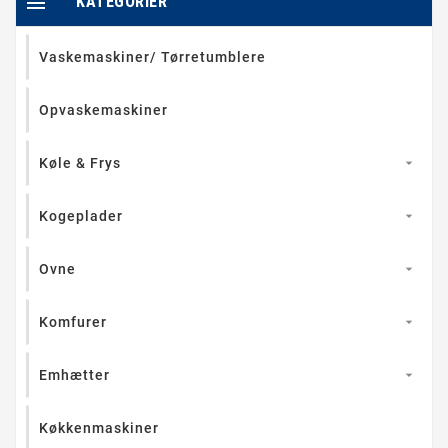

KATEGORIER
Vaskemaskiner/ Tørretumblere
Opvaskemaskiner
Køle & Frys

Kogeplader

Ovne

Komfurer

Emhætter

Køkkenmaskiner