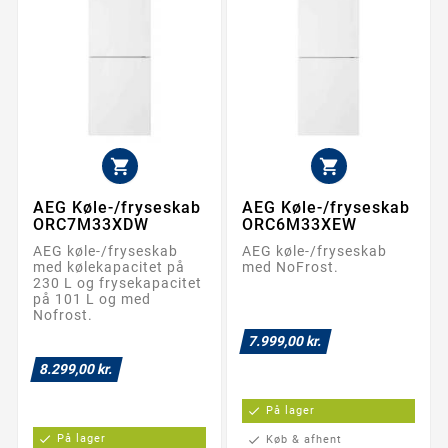


AEG Køle-/fryseskab
AEG Køle-/fryseskab
ORC7M33XDW
ORC6M33XEW
AEG køle-/fryseskab
AEG køle-/fryseskab
med kølekapacitet på
med NoFrost.
230 L og frysekapacitet
på 101 L og med
Nofrost.
7.999,00 kr.
8.299,00 kr.
check
På lager
check
På lager
check
Køb & afhent