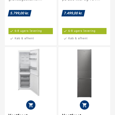
5.799,00 kr.
7.499,00 kr.
check
6-8 ugers levering
check
6-8 ugers levering
check
Køb & afhent
check
Køb & afhent

