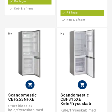
check
På lager
check
Køb & afhent
check
På lager
check
Køb & afhent
Ny
Ny


Scandomestic
Scandomestic
CBF253NFXE
CBF315XE
Køle/fryseskab
Stort klassisk
køle/fryseskab med
Køle/fryseskab med