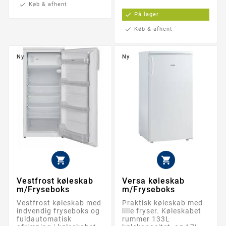
check
Køb & afhent
check
På lager
check
Køb & afhent
Ny
Ny


Vestfrost køleskab
Versa køleskab
m/Fryseboks
m/Fryseboks
Vestfrost køleskab med
Praktisk køleskab med
indvendig fryseboks og
lille fryser. Køleskabet
fuldautomatisk
rummer 133L