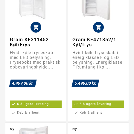


Gram KF311452
Gram KF471852/1
Køl/Frys
Køl/frys
Hvidt køle fryseskab
Hvidt køle fryseskab i
med LED belysning.
energiklasse F og LED
Fryseboks med praktisk
belysning. Energiklasse
opbevaringshylde....
F Rumfang i køl...
4.499,00 kr.
5.499,00 kr.
check
6-8 ugers levering
check
6-8 ugers levering
check
Køb & afhent
check
Køb & afhent
Ny
Ny