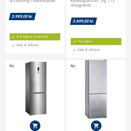
afrimning i køleskabet.
kølekapacitet, og 17L
integreret...
3.999,00 kr.
3.699,00 kr.
check
6-8 ugers levering
check
På lager
check
Køb & afhent
check
Køb & afhent
Ny
Ny

