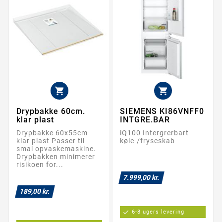


Drypbakke 60cm.
SIEMENS KI86VNFF0
klar plast
INTGRE.BAR
Drypbakke 60x55cm
iQ100 Intergrerbart
klar plast Passer til
køle-/fryseskab
smal opvaskemaskine.
Drypbakken minimerer
risikoen for...
7.999,00 kr.
189,00 kr.
check
6-8 ugers levering