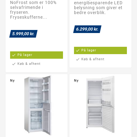
NoFrost som er 100%
energibesparende LED
selvafrimende i
belysning som giver et
fryseren.
bedre overblik.
Fryseskufferne...
6.299,00 kr.
5.999,00 kr.
check
På lager
check
På lager
check
Køb & afhent
check
Køb & afhent
Ny
Ny