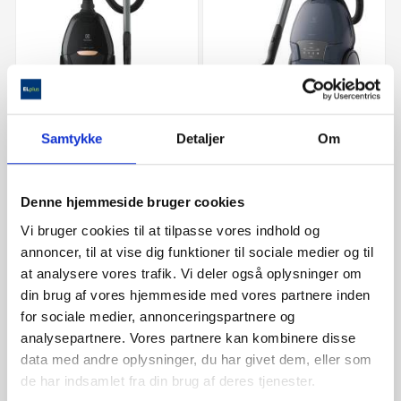


Samtykke
Detaljer
Om
Electrolux Støvsuger
Electrolux EB81U1DB
PD82-9BM
Denne hjemmeside bruger cookies
Vi bruger cookies til at tilpasse vores indhold og
annoncer, til at vise dig funktioner til sociale medier og til
3.299,00 kr
2.699,00 kr
at analysere vores trafik. Vi deler også oplysninger om
din brug af vores hjemmeside med vores partnere inden
for sociale medier, annonceringspartnere og
check
Få på lager
check
Få på lager
analysepartnere. Vores partnere kan kombinere disse
check
Køb & afhent
data med andre oplysninger, du har givet dem, eller som
check
Køb & afhent
de har indsamlet fra din brug af deres tjenester.