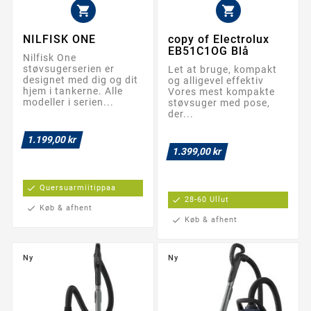


NILFISK ONE
copy of Electrolux
EB51C1OG Blå
Nilfisk One
støvsugerserien er
Let at bruge, kompakt
designet med dig og dit
og alligevel effektiv
hjem i tankerne. Alle
Vores mest kompakte
modeller i serien...
støvsuger med pose,
der...
1.199,00 kr
1.399,00 kr
check
Quersuarmiitippaa
check
28-60 Ullut
check
Køb & afhent
check
Køb & afhent
Ny
Ny