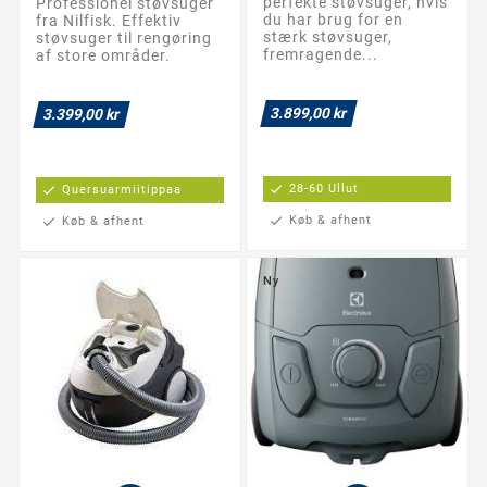
perfekte støvsuger, hvis
Professionel støvsuger
du har brug for en
fra Nilfisk. Effektiv
stærk støvsuger,
støvsuger til rengøring
fremragende...
af store områder.
3.899,00 kr
3.399,00 kr
check
28-60 Ullut
check
Quersuarmiitippaa
check
Køb & afhent
check
Køb & afhent
Ny