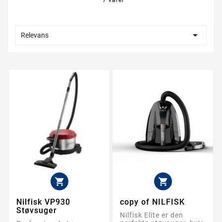

Relevans


Nilfisk VP930
copy of NILFISK
Støvsuger
Nilfisk Elite er den