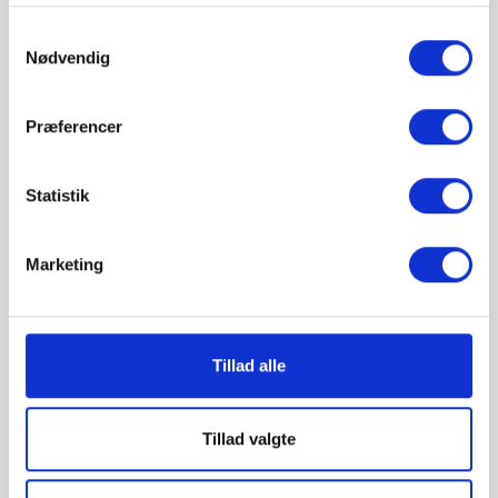
Ny
Samtykkevalg
Nødvendig
Præferencer
Statistik

Marketing
Miele Støvsuger
Guard L1
Tillad alle
2.799,00 kr
Tillad valgte