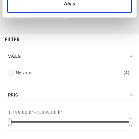
check
Quersuarmiitippaa
Afvis
check
Køb & afhent
FILTER

VÆLG
Ny vare
(4)

PRIS
1.199,00 kr - 3.899,00 kr