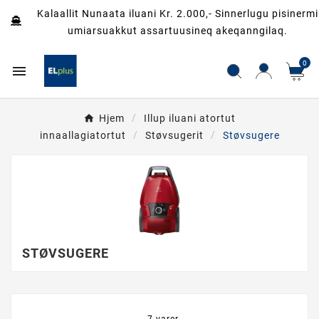
Kalaallit Nunaata iluani Kr. 2.000,- Sinnerlugu pisinermi
umiarsuakkut assartuusineq akeqanngilaq.
0

Hjem
Illup iluani atortut
innaallagiatortut
Støvsugerit
Støvsugere
STØVSUGERE
7 varer