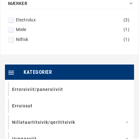

MÆRKER
Electrolux
(3)
Miele
(1)
Nilfisk
(1)

KATEGORIER
Errorsiviit/panersiiviit
Erruissut
Nillataartitsivik/qerititsivik

Uunnaaviit
