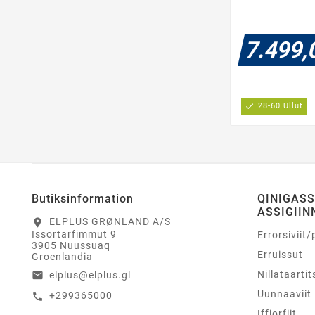
7.499,
check
28-60 Ullut
Butiksinformation
QINIGAS
ASSIGIIN
ELPLUS GRØNLAND A/S
location_on
Issortarfimmut 9
Errorsiviit/
3905 Nuussuaq
Erruissut
Groenlandia
Nillataartit
elplus@elplus.gl
email
Uunnaaviit
+299365000
call
Iffiorfiit