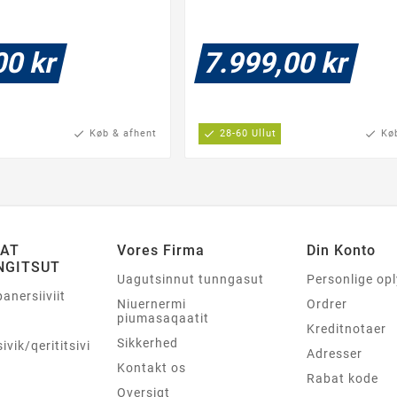
00 kr
7.999,00 kr
check
Køb & afhent
check
28-60 Ullut
check
Kø
SAT
Vores Firma
Din Konto
NGITSUT
Uagutsinnut tunngasut
Personlige op
panersiiviit
Niuernermi
Ordrer
piumasaqaatit
Kreditnotaer
Sikkerhed
sivik/qerititsivik
Adresser
Kontakt os
Rabat kode
Oversigt