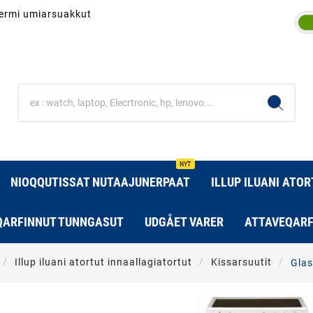
inermi umiarsuakkut
NYT
NIOQQUTISSAT NUTAAJUNERPAAT
ILLUP ILUANI ATO
QARFINNUT TUNNGASUT
UDGÅET VARER
ATTAVEQARF
Illup iluani atortut innaallagiatortut
Kissarsuutit
Glas