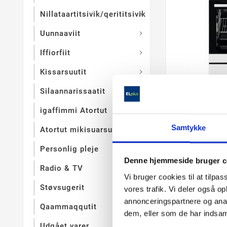
Nillataartitsivik/qerititsivik

Uunnaaviit

Iffiorfiit

Kissarsuutit

Silaannarissaatit

Voss glasker
igaffimmi Atortut
Samtykke
Atortut mikisuarsuit

Glaskeramisk 
matchende sto
Komfurets lave
Personlig pleje
Denne hjemmeside bruger c
Radio & TV
Vi bruger cookies til at tilpas
Støvsugerit

vores trafik. Vi deler også 
6.799,
annonceringspartnere og anal
Qaammaqqutit

dem, eller som de har indsaml
Udgået varer