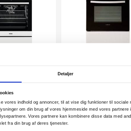
amisk komfur
Vestfrost klassisk komfur




Detaljer
komfur stor ovn - og
Klassisk glaskeramisk komfur h
re bageplader.
...
ookies
se vores indhold og annoncer, til at vise dig funktioner til sociale
oplysninger om din brug af vores hjemmeside med vores partnere i
00 kr
4.499,00 kr
ysepartnere. Vores partnere kan kombinere disse data med andr
et fra din brug af deres tjenester.