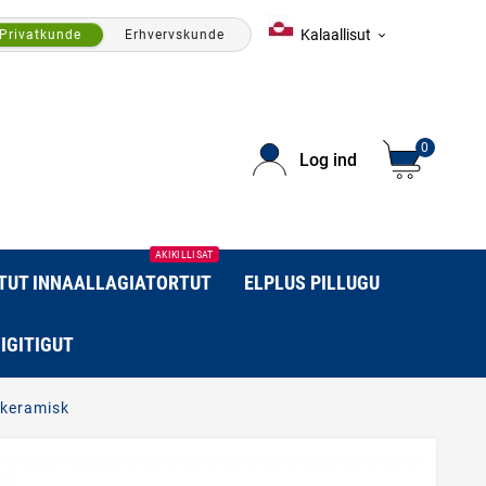
Kalaallisut
Privatkunde
Erhvervskunde

0
Log ind
AKIKILLISAT
RTUT INNAALLAGIATORTUT
ELPLUS PILLUGU
IGITIGUT
keramisk