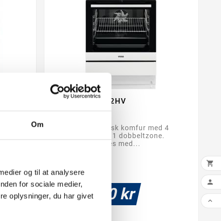
VOSS VKK60302HV


Om
vid
Hvidt glaskeramisk komfur med 4
kogezoner, heraf 1 dobbeltzone.
Komfuret betjenes med...

 medier og til at analysere

nden for sociale medier,
6.999,00 kr
e oplysninger, du har givet
