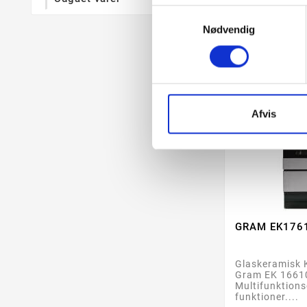
Samtykkevalg
check
28-60 Ullut
Nødvendig
Afvis
GRAM EK176
Glaskeramisk K
Gram EK 1661
Multifunktion
funktioner....