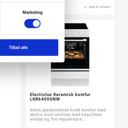
b & afhent
check
28-60 Ullut
check
Køb & afhent
Marketing
Tillad alle
Electrolux Keramisk komfur


LKR64000NW
d
60cm glaskeramisk hvidt komfur med
ekstra stort ovnrum med EasyClean
emalje og fire regulerbare...