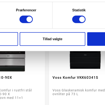
check
Køb & afhent
check
28-60 Ullut
check
Kø
Præferencer
Statistik
Tillad valgte
10-90X
Voss Komfur VKK60341S




omfur i rustfri stål
Voss Glaskeramisk komfur me
0-90 X
ovnliter på 73 L
sovn med 11+1