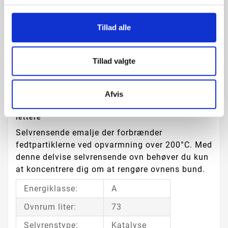
rengøringen. Knapperne kan også trykkes ind
under madtilberedningen, og du undgår derved
Tillad alle
at fedtstænk m.v. sætter sig på knapperne.
Ensartede resultater overalt i ovnen
ThermiC°Air varmluftssystemet sørger for, at
Tillad valgte
den varme luft cirkulerer jævnt rundt i det ekstra
store ovnrum, så du får ensartede resultater på
Afvis
alle niveauer i ovnen.
Intelligent teknologi, der gør rengøringen markant
lettere
Selvrensende emalje der forbrænder
fedtpartiklerne ved opvarmning over 200°C. Med
denne delvise selvrensende ovn behøver du kun
at koncentrere dig om at rengøre ovnens bund.
Energiklasse:
A
Ovnrum liter:
73
Selvrenstype:
Katalyse