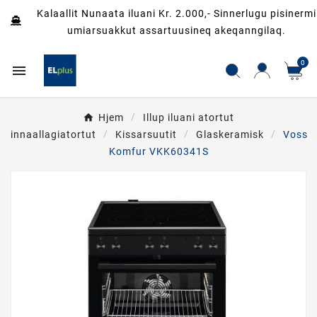
Kalaallit Nunaata iluani Kr. 2.000,- Sinnerlugu pisinermi
umiarsuakkut assartuusineq akeqanngilaq.
0

Hjem
Illup iluani atortut
innaallagiatortut
Kissarsuutit
Glaskeramisk
Voss
Komfur VKK60341S