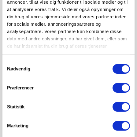
annoncer, til at vise dig funktioner til sociale medier og til
at analysere vores trafik. Vi deler også oplysninger om
din brug af vores hjemmeside med vores partnere inden
Produkt information
for sociale medier, annonceringspartnere og
analysepartnere. Vores partnere kan kombinere disse
data med andre oplysninger, du har givet dem, eller som
Ensartede resultater med erfaring fra de
professionelle
de har indsamlet fra din brug af deres tjenester.
Stort MaxiKlasse™-ovnrum, kombineret med
keramisk kogesektion, indeholder professionel
Samtykkevalg
teknologi og funktioner til enestående
Nødvendig
madlavningsresultater.
Størst mulig fleksibilitet med udvidet kogezoner
Præferencer
De udvidet kogezoner er designet til at blive
brugt til alt dit specielle kogegrej, så du altid
Statistik
kan kreere den perfekte ret.
En glat overflade til effektiv rengøring
Pop-ud knapperne på dette komfur kan trykkes
Marketing
ind så du får en plan overflade der letter