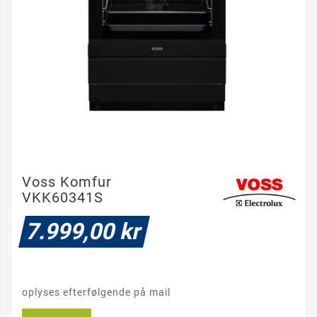
Voss Komfur
VKK60341S
7.999,00 kr
oplyses efterfølgende på mail