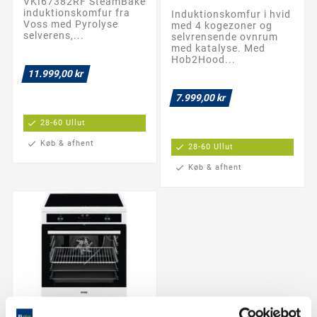
VKI67382RF SteamBake
induktionskomfur fra
Induktionskomfur i hvid
Voss med Pyrolyse
med 4 kogezoner og
selverens,...
selvrensende ovnrum
med katalyse. Med
Hob2Hood...
11.999,00 kr
7.999,00 kr
check
28-60 Ullut
check
Køb & afhent
check
28-60 Ullut
check
Køb & afhent