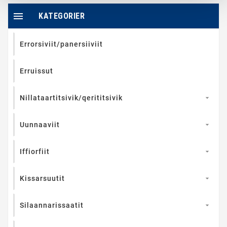

KATEGORIER
Errorsiviit/panersiiviit
Erruissut
Nillataartitsivik/qerititsivik

Uunnaaviit

Iffiorfiit

Kissarsuutit

Silaannarissaatit
