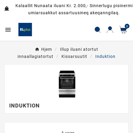
Kalaallit Nunaata iluani Kr. 2.000,- Sinnerlugu pisinermi
umiarsuakkut assartuusineq akeqanngilaq.
0

Hjem
Illup iluani atortut
innaallagiatortut
Kissarsuutit
Induktion
INDUKTION
3 varer