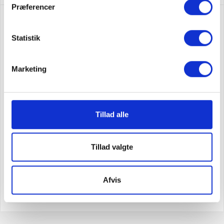
Præferencer

VÆLG
Statistik
Ny vare
(1)
Marketing

PRIS
7.999,00 kr - 11.999,00 kr
Tillad alle
Tillad valgte

MÆRKER
Afvis
Voss
(1)