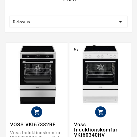

Relevans
Ny


VOSS VKI67382RF
Voss
Induktionskomfur
Voss Induktionskomfur
VKI60340HV