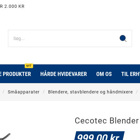
R 2.000 KR
NYT
E PRODUKTER
HÅRDE HVIDEVARER
OM OS
TIL ER
Småapparater
Blendere, stavblendere og håndmixere
Cecotec Blender
999,00 kr.