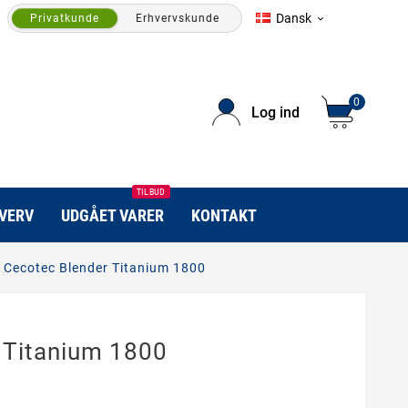
Dansk
Privatkunde
Erhvervskunde

0
Log ind
TILBUD
HVERV
UDGÅET VARER
KONTAKT
Cecotec Blender Titanium 1800
 Titanium 1800