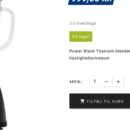
2-3 hverdage
På lager
Power Black Titanium blende
hastighedsniveauer
ANTAL :

TILFØJ TIL KURV