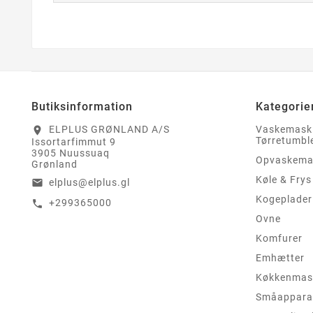
Butiksinformation
Kategorie
ELPLUS GRØNLAND A/S
Vaskemask
location_on
Tørretumbl
Issortarfimmut 9
3905 Nuussuaq
Opvaskema
Grønland
Køle & Frys
elplus@elplus.gl
email
Kogeplader
+299365000
call
Ovne
Komfurer
Emhætter
Køkkenmas
Småappara