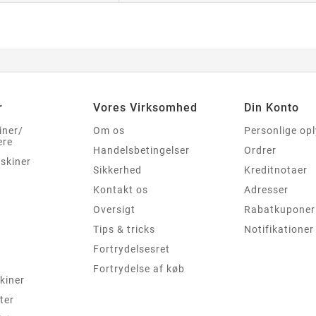
r
Vores Virksomhed
Din Konto
iner/
Om os
Personlige op
ere
Handelsbetingelser
Ordrer
skiner
Sikkerhed
Kreditnotaer
Kontakt os
Adresser
Oversigt
Rabatkuponer
Tips & tricks
Notifikationer
Fortrydelsesret
Fortrydelse af køb
kiner
ter