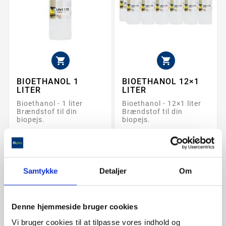


BIOETHANOL 1
BIOETHANOL 12×1
LITER
LITER
Bioethanol - 1 liter
Bioethanol - 12×1 liter
Brændstof til din
Brændstof til din
biopejs.
biopejs.
49,00 kr.
499,00 kr.
Samtykke
Detaljer
Om
check
6-8 ugers levering
check
På lager
check
Køb & afhent
check
Køb & afhent
Denne hjemmeside bruger cookies
Vi bruger cookies til at tilpasse vores indhold og