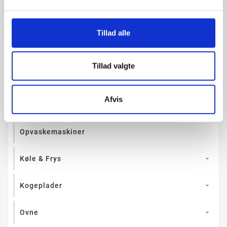
check
På lager
check
På lager
check
Køb & afhent
check
Køb & afhent
Tillad alle
Tillad valgte

KATEGORIER
Afvis
Vaskemaskiner/ Tørretumblere
Opvaskemaskiner
Køle & Frys

Kogeplader

Ovne
