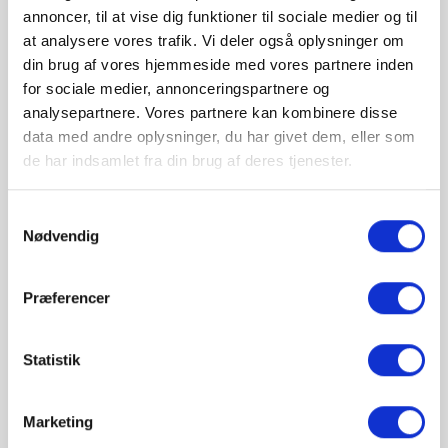
Ny
Ny
annoncer, til at vise dig funktioner til sociale medier og til
at analysere vores trafik. Vi deler også oplysninger om
din brug af vores hjemmeside med vores partnere inden
for sociale medier, annonceringspartnere og
analysepartnere. Vores partnere kan kombinere disse
data med andre oplysninger, du har givet dem, eller som
de har indsamlet fra din brug af deres tjenester.


Samtykkevalg
Nødvendig
Enders San Diego 3
Enders Nest 3 R
gasgrill
Turbo gasgrill
an Diego 3 fra Enders er
Chicago Next 3 R Turbo
Præferencer
en gasgrill med tre
fra Enders er en gasgrill
kraftige brændere i
med tre kraftige
rustfrit stål
brændere i rustfrit stål,
der...
Statistik
2.999,00 kr.
3.999,00 kr.
Marketing