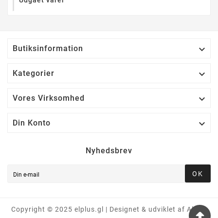
Udgået varer

Butiksinformation

Kategorier

Vores Virksomhed

Din Konto
Nyhedsbrev
OK
Copyright © 2025 elplus.gl | Designet & udviklet af Alpha