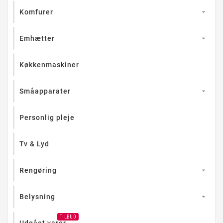
Komfurer

Emhætter

Køkkenmaskiner
Småapparater

Personlig pleje
Tv & Lyd
Rengøring

Belysning

TILBUD