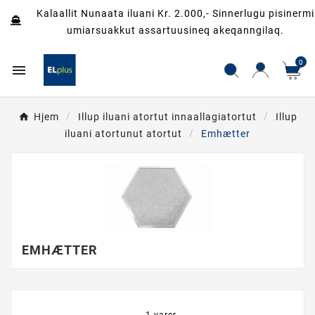
Kalaallit Nunaata iluani Kr. 2.000,- Sinnerlugu pisinermi
umiarsuakkut assartuusineq akeqanngilaq.
0

Hjem
Illup iluani atortut innaallagiatortut
Illup
iluani atortunut atortut
Emhætter
EMHÆTTER
1 varer