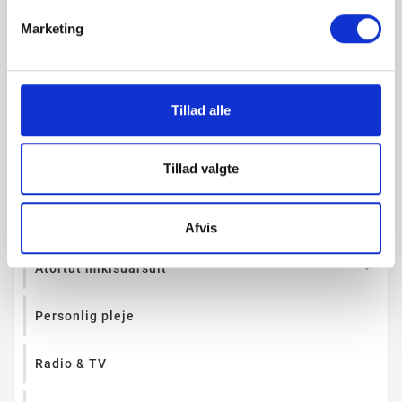
Marketing
Uunnaaviit

Iffiorfiit

Tillad alle
Kissarsuutit

Tillad valgte
Silaannarissaatit

igaffimmi Atortut
Afvis
Atortut mikisuarsuit

Personlig pleje
Radio & TV