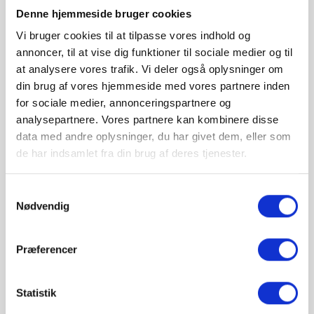
Emhætte
Denne hjemmeside bruger cookies
Vi bruger cookies til at tilpasse vores indhold og
annoncer, til at vise dig funktioner til sociale medier og til
649,00 kr
at analysere vores trafik. Vi deler også oplysninger om
din brug af vores hjemmeside med vores partnere inden
for sociale medier, annonceringspartnere og
check
Quersuarmiitippaa
analysepartnere. Vores partnere kan kombinere disse
check
Køb & afhent
data med andre oplysninger, du har givet dem, eller som
de har indsamlet fra din brug af deres tjenester.

KATEGORIER
Samtykkevalg
Nødvendig
Errorsiviit/panersiiviit
Præferencer
Erruissut
Statistik
Nillataartitsivik/qerititsivik
