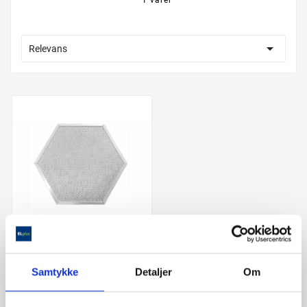

Relevans

Samtykke
Detaljer
Om
Silverline KUL19
Kulfilter til Tyra