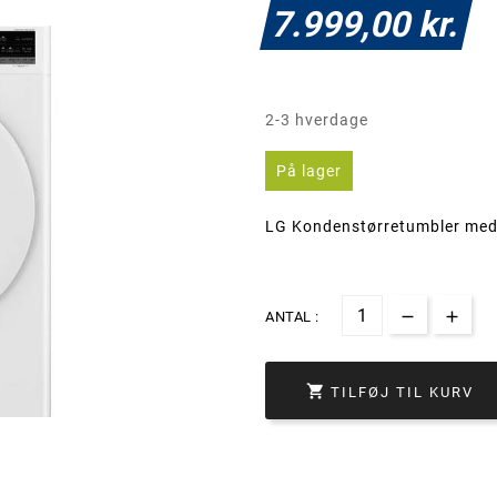
7.999,00 kr.
2-3 hverdage
På lager
LG Kondenstørretumbler med 
ANTAL :

TILFØJ TIL KURV