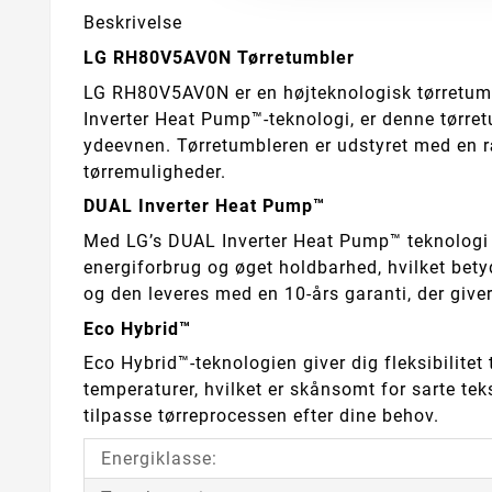
Beskrivelse
LG RH80V5AV0N Tørretumbler
LG RH80V5AV0N er en højteknologisk tørretumbl
Inverter Heat Pump™-teknologi, er denne tørre
ydeevnen. Tørretumbleren er udstyret med en ræ
tørremuligheder.
DUAL Inverter Heat Pump™
Med LG’s DUAL Inverter Heat Pump™ teknologi få
energiforbrug og øget holdbarhed, hvilket bety
og den leveres med en 10-års garanti, der giver 
Eco Hybrid™
Eco Hybrid™-teknologien giver dig fleksibilitet
temperaturer, hvilket er skånsomt for sarte teks
tilpasse tørreprocessen efter dine behov.
Energiklasse: