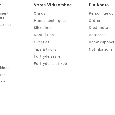
r
Vores Virksomhed
Din Konto
iner/
Om os
Personlige op
ere
Handelsbetingelser
Ordrer
skiner
Sikkerhed
Kreditnotaer
Kontakt os
Adresser
Oversigt
Rabatkuponer
Tips & tricks
Notifikationer
Fortrydelsesret
Fortrydelse af køb
kiner
ter
leje