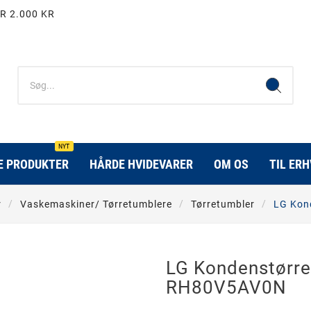
R 2.000 KR
NYT
E PRODUKTER
HÅRDE HVIDEVARER
OM OS
TIL ER
r
Vaskemaskiner/ Tørretumblere
Tørretumbler
LG Kon
LG Kondenstørre
RH80V5AV0N