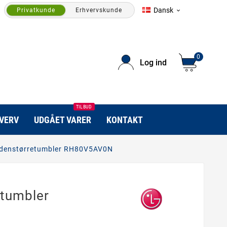
Dansk
Privatkunde
Erhvervskunde

0
Log ind
TILBUD
HVERV
UDGÅET VARER
KONTAKT
denstørretumbler RH80V5AV0N
tumbler