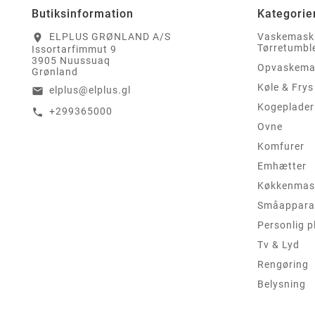
Butiksinformation
Kategorie
ELPLUS GRØNLAND A/S
Vaskemask
location_on
Tørretumbl
Issortarfimmut 9
3905 Nuussuaq
Opvaskema
Grønland
Køle & Frys
elplus@elplus.gl
email
Kogeplader
+299365000
call
Ovne
Komfurer
Emhætter
Køkkenmas
Småappara
Personlig p
Tv & Lyd
Rengøring
Belysning