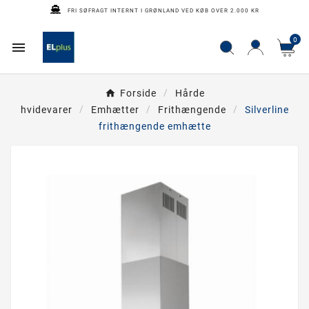
FRI SØFRAGT INTERNT I GRØNLAND VED KØB OVER 2.000 KR
0

Forside
Hårde
hvidevarer
Emhætter
Frithængende
Silverline
frithængende emhætte