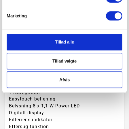
Marketing
Beskrivelse
Tillad alle
Produktoplysninger
Tillad valgte
Stål m/sort glas i top og bund
Kapacitet 263 - 461 m3/t (boost 708 m3/t)
Lydniveau 44 – 56 dB (boost 66 dB)
Afvis
Energiklasse B
4 hastigheder
Easytouch betjening
Belysning 8 x 1,1 W Power LED
Digitalt display
Filterrens indikator
Eftersug funktion