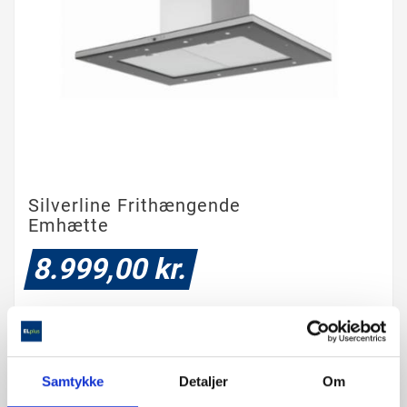
Silverline Frithængende
Emhætte
8.999,00 kr.
oplyses efterfølgende på mail
Samtykke
Detaljer
Om
6-8 ugers levering