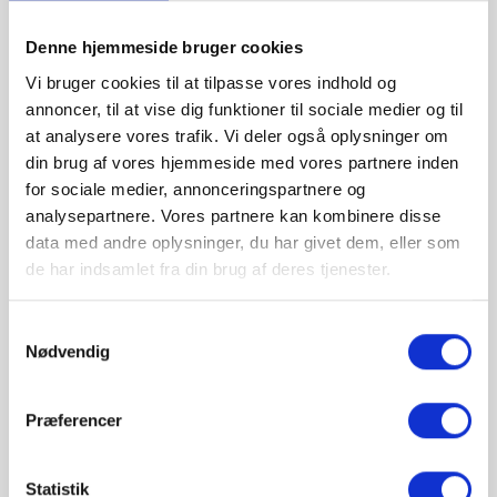
HELIOS ADA
Kapacitet 263 - 461 m3/t (boost 708 m3/t)
Denne hjemmeside bruger cookies
Lydniveau 44 – 56 dB (boost 66 dB)
4 hastigheder
Vi bruger cookies til at tilpasse vores indhold og
Easytouch betjening
annoncer, til at vise dig funktioner til sociale medier og til
Belysning 8 x 1,1W LED
Digitalt display
at analysere vores trafik. Vi deler også oplysninger om
Eftersug funktion
din brug af vores hjemmeside med vores partnere inden
Fjernbetjening
for sociale medier, annonceringspartnere og
analysepartnere. Vores partnere kan kombinere disse
data med andre oplysninger, du har givet dem, eller som
ANTAL :
de har indsamlet fra din brug af deres tjenester.

TILFØJ TIL KURV
Samtykkevalg
Nødvendig
Præferencer
Statistik