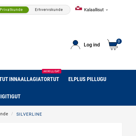
Kalaallisut
Privatkunde
Erhvervskunde

0
Log ind
AKIKILLISAT
RTUT INNAALLAGIATORTUT
ELPLUS PILLUGU
IGITIGUT
ende
SILVERLINE