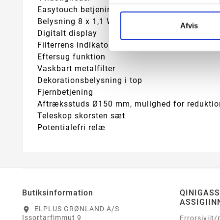
Easytouch betjening
Belysning 8 x 1,1 W Power LED
Afvis
Digitalt display
Filterrens indikator
Eftersug funktion
Vaskbart metalfilter
Dekorationsbelysning i top
Fjernbetjening
Aftræksstuds Ø150 mm, mulighed for reduktio
Teleskop skorsten sæt
Potentialefri relæ
Butiksinformation
QINIGAS
ASSIGIIN
ELPLUS GRØNLAND A/S
location_on
Issortarfimmut 9
Errorsiviit/