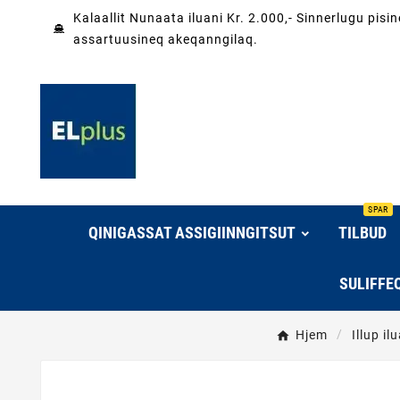
Kalaallit Nunaata iluani Kr. 2.000,- Sinnerlugu pis
assartuusineq akeqanngilaq.
SPAR
QINIGASSAT ASSIGIINNGITSUT
TILBUD
SULIFFE
Hjem
Illup il