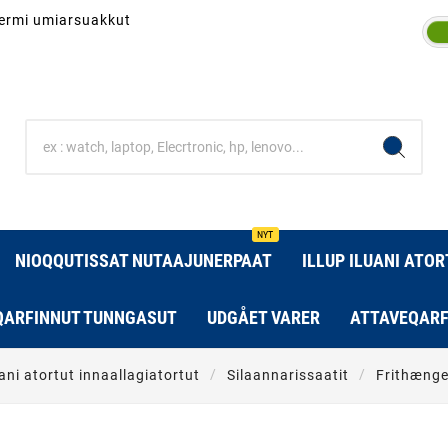
inermi umiarsuakkut
NYT
NIOQQUTISSAT NUTAAJUNERPAAT
ILLUP ILUANI ATO
QARFINNUT TUNNGASUT
UDGÅET VARER
ATTAVEQARF
uani atortut innaallagiatortut
Silaannarissaatit
Frithæng