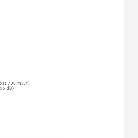
l
ost 708 m3/t)
 66 dB)