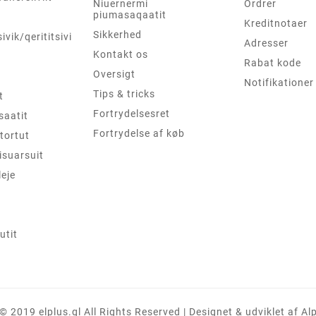
Niuernermi
Ordrer
piumasaqaatit
Kreditnotaer
Sikkerhed
sivik/qerititsivik
Adresser
Kontakt os
Rabat kode
Oversigt
Notifikationer
Tips & tricks
t
Fortrydelsesret
saatit
Fortrydelse af køb
tortut
isuarsuit
leje
tit
© 2019 elplus.gl All Rights Reserved | Designet & udviklet af A