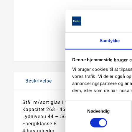
Samtykke
Denne hjemmeside bruger c
Vi bruger cookies til at tilpas
vores trafik. Vi deler også 
Beskrivelse
Produkt information
annonceringspartnere og anal
dem, eller som de har indsaml
Stål m/sort glas i top og bund
Samtykkevalg
Kapacitet 263 - 461 m3/t (boost 708 m3/t)
Nødvendig
Lydniveau 44 – 56 dB (boost 66 dB)
Energiklasse B
4 hastigheder