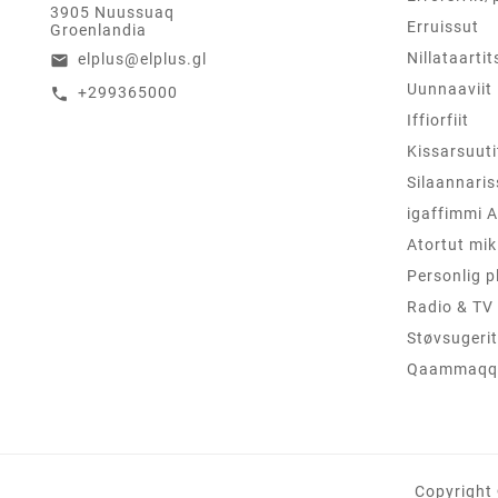
3905 Nuussuaq
Erruissut
Groenlandia
Nillataartit
elplus@elplus.gl
email
Uunnaaviit
+299365000
call
Iffiorfiit
Kissarsuuti
Silaannaris
igaffimmi A
Atortut mik
Personlig p
Radio & TV
Støvsugerit
Qaammaqqu
Copyright 