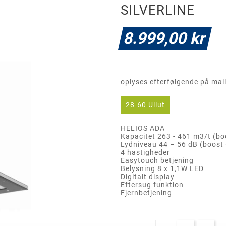
SILVERLINE
8.999,00 kr
oplyses efterfølgende på mai
28-60 Ullut
HELIOS ADA
Kapacitet 263 - 461 m3/t (bo
Lydniveau 44 – 56 dB (boost
4 hastigheder
Easytouch betjening
Belysning 8 x 1,1W LED
Digitalt display
Eftersug funktion
Fjernbetjening