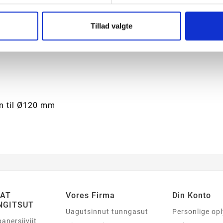
Tillad valgte
n til Ø120 mm
SAT
Vores Firma
Din Konto
NGITSUT
Uagutsinnut tunngasut
Personlige op
panersiiviit