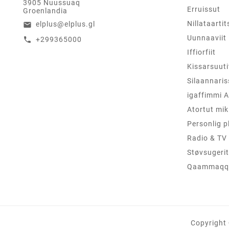
3905 Nuussuaq
Erruissut
Groenlandia
Nillataartit
elplus@elplus.gl
email
Uunnaaviit
+299365000
call
Iffiorfiit
Kissarsuuti
Silaannaris
igaffimmi A
Atortut mik
Personlig p
Radio & TV
Støvsugerit
Qaammaqqu
Copyright 