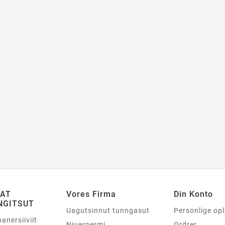
SAT
Vores Firma
Din Konto
NGITSUT
Uagutsinnut tunngasut
Personlige op
panersiiviit
Niuernermi
Ordrer