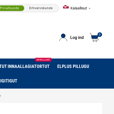
Kalaallisut
Privatkunde
Erhvervskunde

0
Log ind
AKIKILLISAT
RTUT INNAALLAGIATORTUT
ELPLUS PILLUGU
IGITIGUT
e