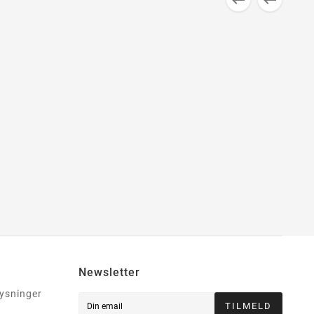


Newsletter
lysninger
TILMELD