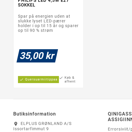
PHILIPS LED 4,5W E27


SOKKEL
Spar på energien uden at
slukke lyset LED-pærer
holder i op til 15 år og sparer
op til 90 % strøm
35,00 kr
check
Køb &
check
Quersuarmiitippaa
afhent
Butiksinformation
QINIGAS
ASSIGIIN
ELPLUS GRØNLAND A/S
location_on
Issortarfimmut 9
Errorsiviit/