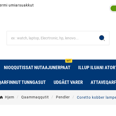
inermi umiarsuakkut
NYT
NIOQQUTISSAT NUTAAJUNERPAAT
ILLUP ILUANI ATO
QARFINNUT TUNNGASUT
UDGÅET VARER
ATTAVEQARF
Hjem
Qaammaqqutit
Pendler
Coretto kobber lamp