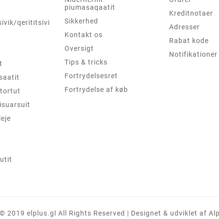
piumasaqaatit
Kreditnotaer
Sikkerhed
sivik/qerititsivik
Adresser
Kontakt os
Rabat kode
Oversigt
Notifikationer
Tips & tricks
t
Fortrydelsesret
saatit
Fortrydelse af køb
tortut
isuarsuit
leje
tit
© 2019 elplus.gl All Rights Reserved | Designet & udviklet af A