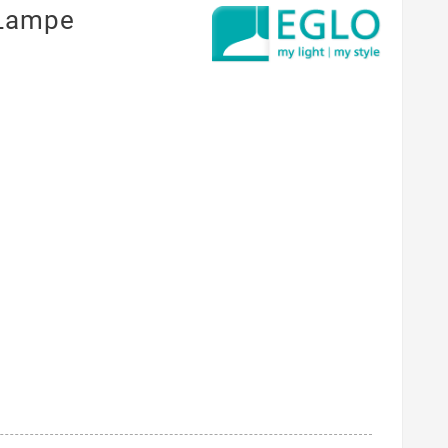
 Lampe
l