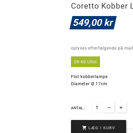
Coretto Kobber
549,00 kr
oplyses efterfølgende på mai
28-60 Ullut
Flot kobberlampe
Diameter Ø 17cm.
ANTAL :

LÆG I KURV