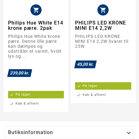


Philips Hue White E14
PHILIPS LED KRONE
krone pære. 2pak
MINI E14 2,2W
Philips Hue White krone
PHILIPS LED KRONE
pære. Denne lille pære
MINI E14 2,2W Svarer til
kan dæmpes og
25W
udstråler et varmt, hvidt
lys og...
45,00 kr.
239,00 kr.
check
På lager
check
På lager
check
Køb & afhent
check
Køb & afhent

Butiksinformation