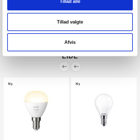
Tillad alle
Garanti:
2 år
Tillad valgte
Afvis
DU VIL EVENTUELT OGSÅ KUNNE
LIDE


Ny
Ny