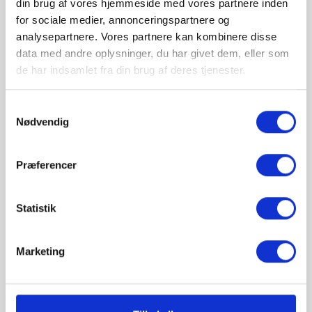
din brug af vores hjemmeside med vores partnere inden
Produktoplysninger
for sociale medier, annonceringspartnere og
analysepartnere. Vores partnere kan kombinere disse
data med andre oplysninger, du har givet dem, eller som
Flot antik væglampe med 2 arme
de har indsamlet fra din brug af deres tjenester.
Samtykkevalg
Materiale:
støbejern
Nødvendig
Farve:
bruneret
Materiale –
satineret
Præferencer
glas/skærm:
glas
Farve –
Statistik
hvid
glas/skærm:
Beskyttelsesgrad:
IP20
Marketing
Medfølger
Lyskilde 1:
ikke
Fatningstype 1:
E14