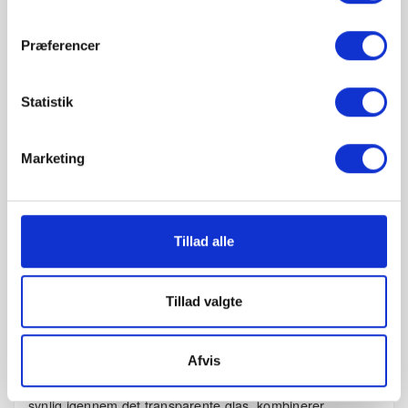
Præferencer
Statistik
Marketing
Beskrivelse
Tillad alle
Produktoplysninger
Tillad valgte
Philips Hue White ambiance Filament er en serie af unikke
intelligente LED pærer, der tilfører et klassisk udtryk og en
Afvis
rig atmosfære til dit hjem. Med et snoet filament, der er
synlig igennem det transparente glas, kombinerer