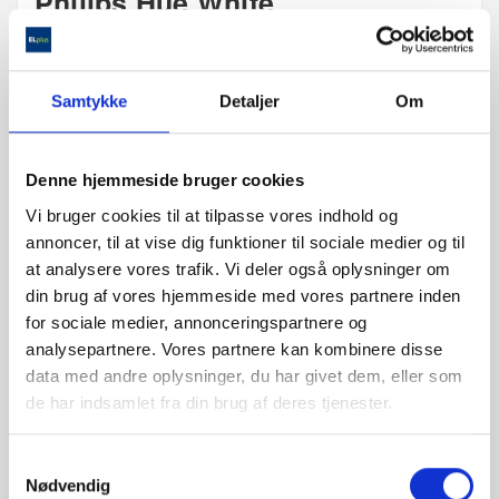
Philips Hue White
Ambiance Filament
G125 E27 Globe
Pære - 1-Pak
Samtykke
Detaljer
Om
Hue White Ambiance filament pære, 7W (tilsvarende
40W), E27 fatning, G125 stor globe pæreform, 2200-4500
Denne hjemmeside bruger cookies
Kelvin, 550 Lumen, op til 15 000 timers levetid, designer
Vi bruger cookies til at tilpasse vores indhold og
pære, kontroller med din smart enhed ved at tilslutte til en
annoncer, til at vise dig funktioner til sociale medier og til
Hue Bridge eller Hue Dimmer Switch (ikke inkluderet) ,
at analysere vores trafik. Vi deler også oplysninger om
stemmestyring med Google Assistant, Alexa eller Siri, 1-
din brug af vores hjemmeside med vores partnere inden
pak.
for sociale medier, annonceringspartnere og
analysepartnere. Vores partnere kan kombinere disse
data med andre oplysninger, du har givet dem, eller som
de har indsamlet fra din brug af deres tjenester.
ANTAL :
Samtykkevalg

TILFØJ TIL KURV
Nødvendig