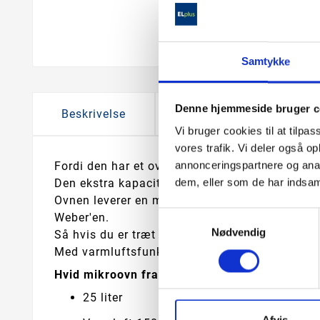
Samtykke
Denne hjemmeside bruger c
Beskrivelse
Produktoplysninger
Vi bruger cookies til at tilpas
vores trafik. Vi deler også 
annonceringspartnere og anal
Fordi den har et ovnrum på 25 liter, er denne m
dem, eller som de har indsaml
Den ekstra kapacitet betyder nemlig, at den kan
Ovnen leverer en mikrobølgeffekt på 900 W. Mi
Samtykkevalg
Weber'en.
Nødvendig
Så hvis du er træt af at være underlagt vejr og 
Med varmluftsfunktionen kan du også tilberede me
Hvid mikroovn fra Scandomestic med varmluf
25 liter