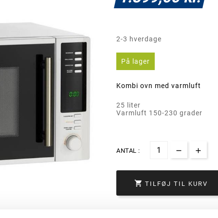
2-3 hverdage
På lager
Kombi ovn med varmluft
25 liter
Varmluft 150-230 grader
ANTAL :

TILFØJ TIL KURV