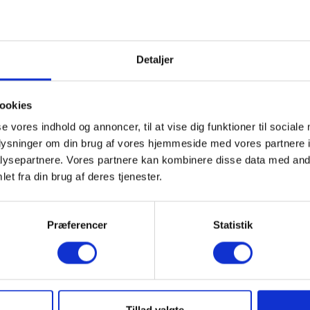
Detaljer
ookies
se vores indhold og annoncer, til at vise dig funktioner til sociale
oplysninger om din brug af vores hjemmeside med vores partnere i
ysepartnere. Vores partnere kan kombinere disse data med andr
odel velegnet til større hjem.
et fra din brug af deres tjenester.
 lave større portioner.
kroovnen har en praktisk grillfunktion på 1100 W, så du 
Præferencer
Statistik
vind, er grillfunktionen en oplagt udvej.
re traditionelle retter i ovnen, eller bruger den til at 
t - MIG2501