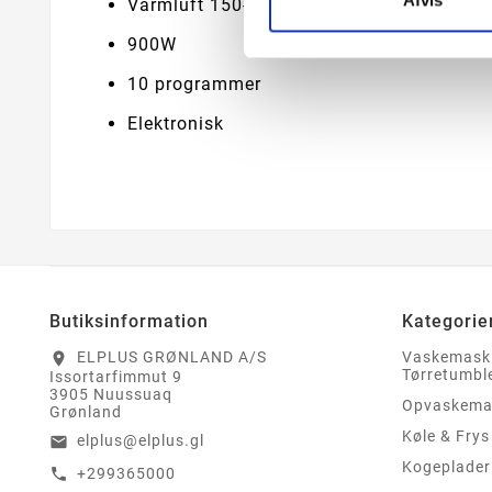
Afvis
Varmluft 150-230 grader
900W
10 programmer
Elektronisk
Butiksinformation
Kategorie
ELPLUS GRØNLAND A/S
Vaskemask
location_on
Tørretumbl
Issortarfimmut 9
3905 Nuussuaq
Opvaskema
Grønland
Køle & Frys
elplus@elplus.gl
email
Kogeplader
+299365000
call