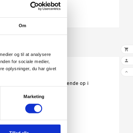
Om

 medier og til at analysere

nden for sociale medier,
e oplysninger, du har givet

kan grille din mad uden at tænde op i
Marketing
bage i.