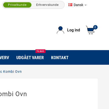
Dansk
Privatkunde
Erhvervskunde

0
Log ind
TILBUD
HVERV
UDGÅET VARER
KONTAKT
c Kombi Ovn
ombi Ovn