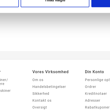
Tillad valgte
r
Vores Virksomhed
Din Konto
iner/
Om os
Personlige op
ere
Handelsbetingelser
Ordrer
skiner
Sikkerhed
Kreditnotaer
Kontakt os
Adresser
Oversigt
Rabatkuponer