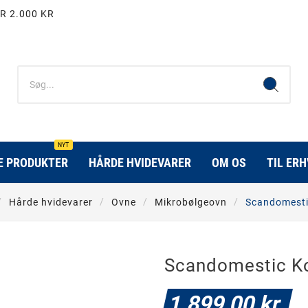
R 2.000 KR
NYT
E PRODUKTER
HÅRDE HVIDEVARER
OM OS
TIL ER
Hårde hvidevarer
Ovne
Mikrobølgeovn
Scandomesti
Scandomestic K
1.899,00 kr.