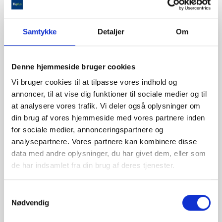
PHILIPS LED KRONE MINI E27 6,5W GLAS
Svarer til ca. 60 Watt
Samtykke
Detaljer
Om
ANTAL :
Denne hjemmeside bruger cookies

TILFØJ TIL KURV
Vi bruger cookies til at tilpasse vores indhold og
annoncer, til at vise dig funktioner til sociale medier og til
at analysere vores trafik. Vi deler også oplysninger om
din brug af vores hjemmeside med vores partnere inden
for sociale medier, annonceringspartnere og
analysepartnere. Vores partnere kan kombinere disse
data med andre oplysninger, du har givet dem, eller som
de har indsamlet fra din brug af deres tjenester.
Samtykkevalg
Nødvendig
Beskrivelse