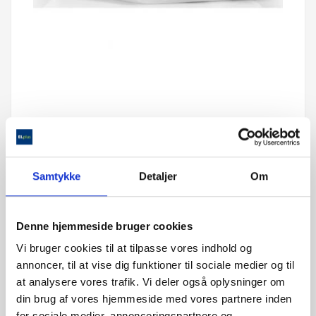
OBH Vakum Poser
106434
Samtykke
Detaljer
Om
199,00 kr.
Denne hjemmeside bruger cookies
Vi bruger cookies til at tilpasse vores indhold og
annoncer, til at vise dig funktioner til sociale medier og til
2-3 hverdage
at analysere vores trafik. Vi deler også oplysninger om
din brug af vores hjemmeside med vores partnere inden
På lager
for sociale medier, annonceringspartnere og