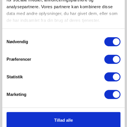
analysepartnere. Vores partnere kan kombinere disse
35 vakuumposer til OBH Nordica Food Sealer,
data med andre oplysninger, du har givet dem, eller som
de har indsamlet fra din brug af deres tjenester.
ANTAL :
Samtykkevalg
Nødvendig

TILFØJ TIL KURV
Præferencer
Statistik
Marketing
Beskrivelse
Tillad alle