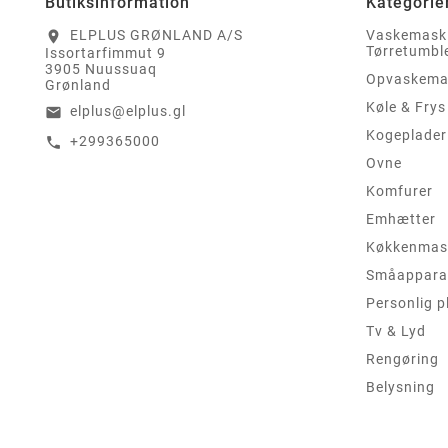
Butiksinformation
Kategorie
ELPLUS GRØNLAND A/S
Vaskemask
location_on
Tørretumbl
Issortarfimmut 9
3905 Nuussuaq
Opvaskema
Grønland
Køle & Frys
elplus@elplus.gl
email
Kogeplader
+299365000
call
Ovne
Komfurer
Emhætter
Køkkenmas
Småappara
Personlig p
Tv & Lyd
Rengøring
Belysning