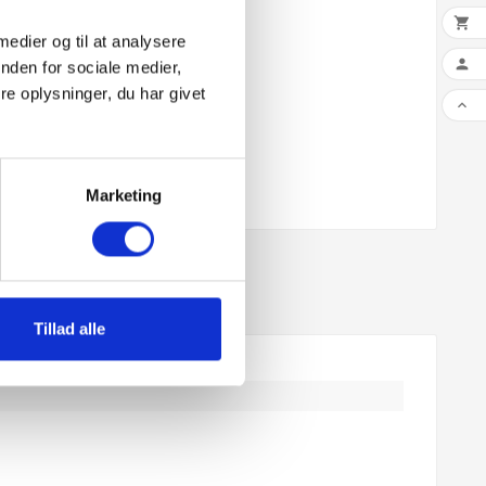

 medier og til at analysere

nden for sociale medier,
e oplysninger, du har givet

Marketing
Tillad alle