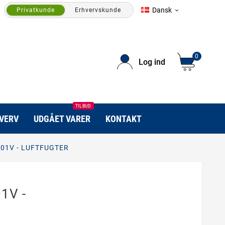
Dansk
Privatkunde
Erhvervskunde

0
Log ind
TILBUD
HVERV
UDGÅET VARER
KONTAKT
01V - LUFTFUGTER
1V -