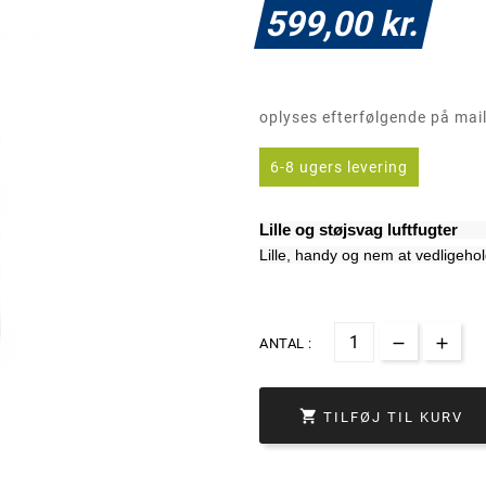
599,00 kr.
oplyses efterfølgende på mai
6-8 ugers levering
Lille og støjsvag luftfugter
Lille, handy og nem at vedligehol
ANTAL :

TILFØJ TIL KURV