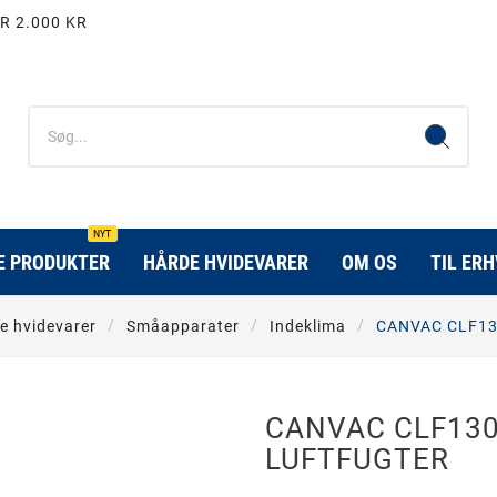
R 2.000 KR
NYT
E PRODUKTER
HÅRDE HVIDEVARER
OM OS
TIL ER
e hvidevarer
Småapparater
Indeklima
CANVAC CLF13
CANVAC CLF130
LUFTFUGTER