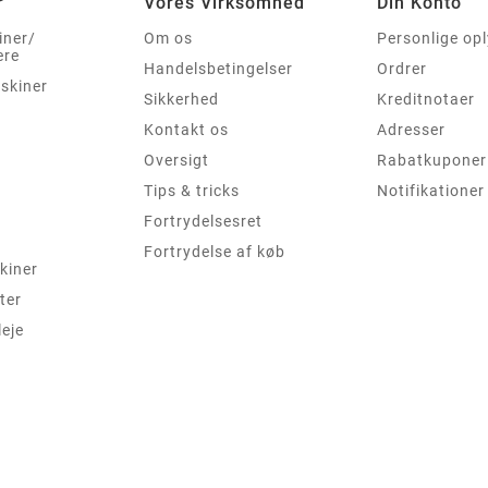
r
Vores Virksomhed
Din Konto
iner/
Om os
Personlige op
ere
Handelsbetingelser
Ordrer
skiner
Sikkerhed
Kreditnotaer
Kontakt os
Adresser
Oversigt
Rabatkuponer
Tips & tricks
Notifikationer
Fortrydelsesret
Fortrydelse af køb
kiner
ter
leje