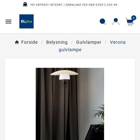
FRI SØFRAGT INTERNT I GRØNLAND VED KØB OVER 2.000 KR
0

Forside
Belysning
Gulvlamper
Verona
gulvlampe