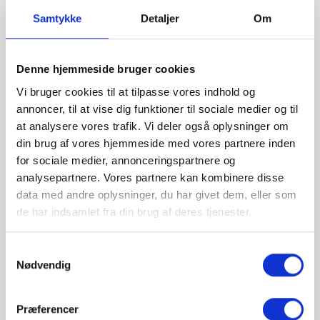
Samtykke
Detaljer
Om
Produktoplysninger
Denne hjemmeside bruger cookies
Moderne klassisk stil
Vi bruger cookies til at tilpasse vores indhold og
annoncer, til at vise dig funktioner til sociale medier og til
Mundblæst opalglas, der giver et blødt lys
at analysere vores trafik. Vi deler også oplysninger om
Elegant tænd/sluk-snor på fatningen
din brug af vores hjemmeside med vores partnere inden
for sociale medier, annonceringspartnere og
analysepartnere. Vores partnere kan kombinere disse
Pærefatning
E27 - Pære medfølger ikke
data med andre oplysninger, du har givet dem, eller som
de har indsamlet fra din brug af deres tjenester.
Kan dæmpes?
Nej, kan ikke dæmpes
IP-vurdering
IP20
Samtykkevalg
Højde 150 cm.
Nødvendig
Verona er en traditionel serie i et klassisk
skandinavisk design. Verona er opbygget af to
Præferencer
skærme i smukt hvidt opalglas, som sikrer en