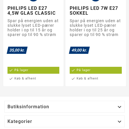
PHILIPS LED E27
PHILIPS LED 7W E27
4,5W GLAS CLASSIC
SOKKEL
Spar på energien uden at
Spar på energien uden at
slukke lyset LED-pærer
slukke lyset LED-pærer
holder i op til 15 år og
holder i op til 25 år og
sparer op til 90 % strøm
sparer op til 90 % strøm
35,00 kr.
49,00 kr.
check
På lager
check
På lager
check
Køb & afhent
check
Køb & afhent

Butiksinformation

Kategorier