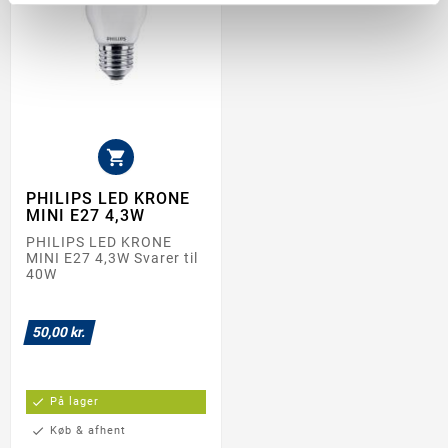

PHILIPS LED KRONE
MINI E27 4,3W
PHILIPS LED KRONE
MINI E27 4,3W Svarer til
40W
50,00 kr.
check
På lager
check
Køb & afhent