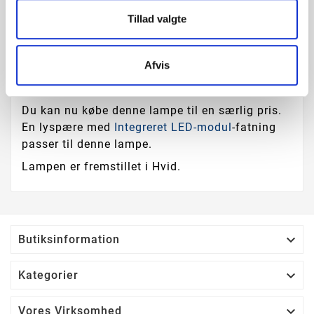
Produktoplysninger
Tillad valgte
Eglo - LED bordlampe dæmpbar
Afvis
LED/3,2W/230V
er kendetegnet ved et flot og
funktionelt design.
Du kan nu købe denne lampe til en særlig pris.
En lyspære med
Integreret LED-modul
-fatning
passer til denne lampe.
Lampen er fremstillet i Hvid.

Butiksinformation

Kategorier

Vores Virksomhed