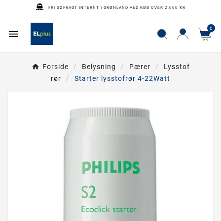
FRI SØFRAGT INTERNT I GRØNLAND VED KØB OVER 2.000 KR
0

Forside
Belysning
Pærer
Lysstof
rør
Starter lysstofrør 4-22Watt