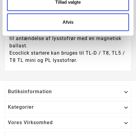
Tillad valgte
Produktoplysninger
Afvis
Philips Ecoclick startere er miljøvenlige startere
til antændelse af lysstofrør med en magnetisk
ballast.
Ecoclick startere kan bruges til TL-D / T8, TL5 /
T8 TL mini og PL lysstofrør.

Butiksinformation

Kategorier

Vores Virksomhed