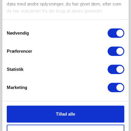
Philips Ecoclick startere er miljøvenlige startere til
data med andre oplysninger, du har givet dem, eller som
antændelse af lysstofrør
de har indsamlet fra din brug af deres tjenester.
Samtykkevalg
ANTAL :
Nødvendig

TILFØJ TIL KURV
Præferencer
Statistik
Marketing
Tillad alle
Beskrivelse