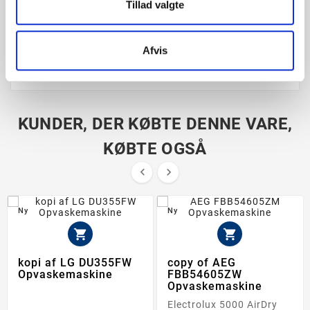
Tillad valgte
Tilslutning: 3/4" x 3/4"
Reset/nulstilles manuelt ved at indtrykke rød
Afvis
knap i bunden.
KUNDER, DER KØBTE DENNE VARE,
KØBTE OGSÅ


Ny
Ny


kopi af LG DU355FW
copy of AEG
Opvaskemaskine
FBB54605ZW
Opvaskemaskine
Electrolux 5000 AirDry