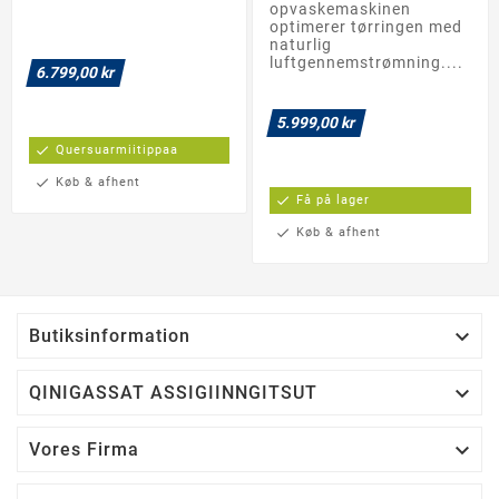
opvaskemaskinen
optimerer tørringen med
naturlig
luftgennemstrømning....
6.799,00 kr
5.999,00 kr
check
Quersuarmiitippaa
check
Køb & afhent
check
Få på lager
check
Køb & afhent

Butiksinformation

QINIGASSAT ASSIGIINNGITSUT

Vores Firma