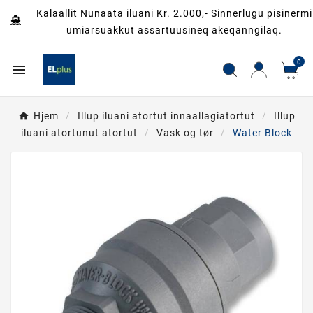
Kalaallit Nunaata iluani Kr. 2.000,- Sinnerlugu pisinermi
umiarsuakkut assartuusineq akeqanngilaq.
0

Hjem
Illup iluani atortut innaallagiatortut
Illup
iluani atortunut atortut
Vask og tør
Water Block