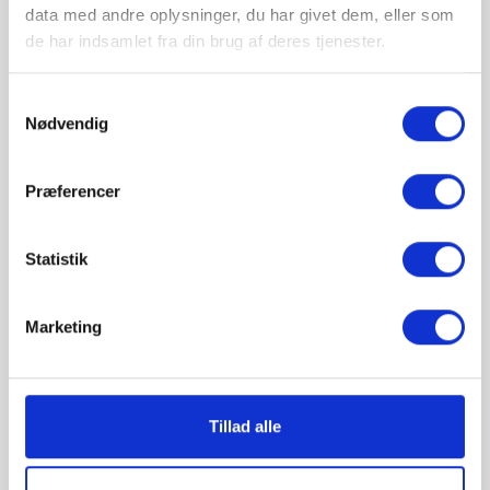
data med andre oplysninger, du har givet dem, eller som
de har indsamlet fra din brug af deres tjenester.
Samtykkevalg
Nødvendig
Beskrivelse
Præferencer
Produkt information
Statistik
- Skal monteres lodret !
Marketing
DATA:
Indbygget tælleværk, som kan trinløst indstilles
mellem 2 og 50 ltr. vand.
- Hvis der løber mere end den indstillede
Tillad alle
mængde vand igennem ( på en gang ) lukker
Water Block automatisk for vandet.