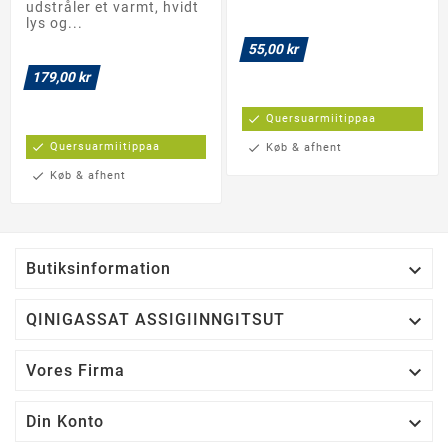
udstråler et varmt, hvidt
lys og...
55,00 kr
179,00 kr
check
Quersuarmiitippaa
check
Quersuarmiitippaa
check
Køb & afhent
check
Køb & afhent

Butiksinformation

QINIGASSAT ASSIGIINNGITSUT

Vores Firma

Din Konto