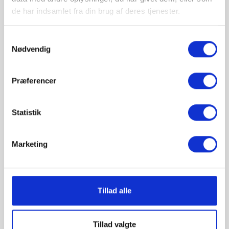
de har indsamlet fra din brug af deres tjenester.
Produkt information
Samtykkevalg
Nødvendig
Væglampe med sort stål skærm
Præferencer
Materiale:
stål
Farve:
sort
Statistik
Beskyttelsesgrad:
IP20
Lyskilde 1:
Eksklusiv
Marketing
Fatningstype 1:
E14
Garanti:
2 år
Tillad alle
Tillad valgte