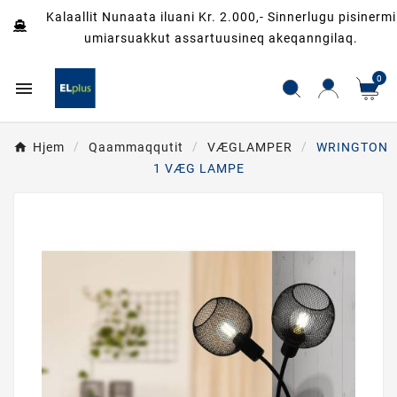
Kalaallit Nunaata iluani Kr. 2.000,- Sinnerlugu pisinermi
umiarsuakkut assartuusineq akeqanngilaq.
0

Hjem
Qaammaqqutit
VÆGLAMPER
WRINGTON
1 VÆG LAMPE