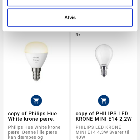
DU VIL EVENTUELT OGSÅ SYNES OM


Afvis
Ny


copy of Philips Hue
copy of PHILIPS LED
White krone pære.
KRONE MINI E14 2,2W
Philips Hue White krone
PHILIPS LED KRONE
pære. Denne lille pære
MINI E14 4,3W Svarer til
kan dæmpes og
40W