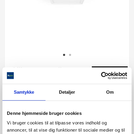
Philips Hue Aurelle
Firkant
1.299,00 kr
Samtykke
Detaljer
Om
Denne hjemmeside bruger cookies
2-3 Ullut
Vi bruger cookies til at tilpasse vores indhold og
Få på lager
annoncer, til at vise dig funktioner til sociale medier og til