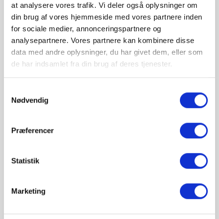
at analysere vores trafik. Vi deler også oplysninger om
Med det kvadratiske panel Philips Hue White ambiance
din brug af vores hjemmeside med vores partnere inden
Aurelle får du et varmt til køligt hvidt lys med
for sociale medier, annonceringspartnere og
indbyggede belysningsløsninger
analysepartnere. Vores partnere kan kombinere disse
30×30 cm.
data med andre oplysninger, du har givet dem, eller som
de har indsamlet fra din brug af deres tjenester.
ANTAL :
Samtykkevalg
Nødvendig

LÆG I KURV
Præferencer
Statistik
Marketing