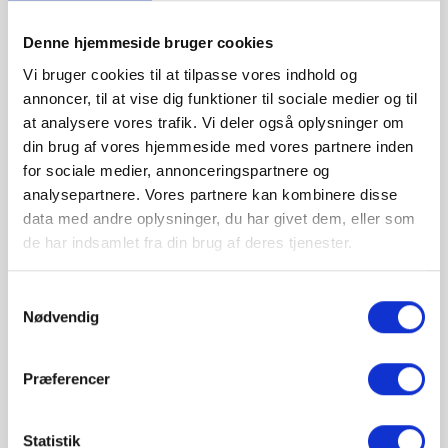
Med fjernbetjening
Denne hjemmeside bruger cookies
Tilkøb HUE Bridge og styr Explore sammen med
Vi bruger cookies til at tilpasse vores indhold og
dine øvrige HUE produkter
annoncer, til at vise dig funktioner til sociale medier og til
Kan også anvendes med bluetooth
at analysere vores trafik. Vi deler også oplysninger om
Tekniske specifikationer på lampen:
din brug af vores hjemmeside med vores partnere inden
for sociale medier, annonceringspartnere og
Sokkel: Ingen (Integreret LED modul)
analysepartnere. Vores partnere kan kombinere disse
Levetid: 25.000 timer
data med andre oplysninger, du har givet dem, eller som
de har indsamlet fra din brug af deres tjenester.
Lumen: 2400LM v. 4000K (Kan erstatte en
75W gammeldags pære)
Samtykkevalg
Lysfarve: 2200K-6500K
Nødvendig
Belysningsvinkel - 160° +- 20°,
Kan kun lysdæmpes via smart enhed eller
Præferencer
medfølgende fjernbetjening, Fra varm til
kold hvid farve, Funktionelt hvidt lys
Statistik