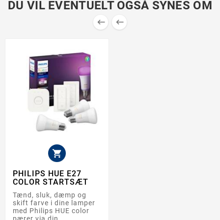
DU VIL EVENTUELT OGSÅ SYNES OM



PHILIPS HUE E27
COLOR STARTSÆT
Tænd, sluk, dæmp og
skift farve i dine lamper
med Philips HUE color
pærer via din...