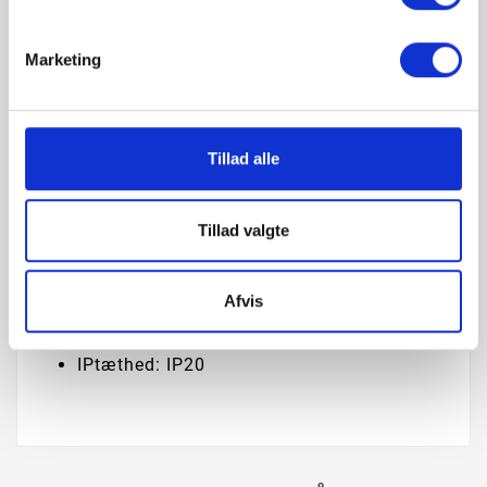
Netspænding: 230V
Maks. strømforbrug ved drift: 32W
Marketing
Energiklasse: A+
Kan opgraderes via software
Tillad alle
Opstart: Øjeblikkelig 100% lyseffekt
Størrelse:
H:5,1cm x Ø:35cm
Tillad valgte
Vægt: 1,792kg
Materiale: Metal & Syntetisk
Afvis
Farve: Sort
IPtæthed: IP20