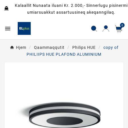
Kalaallit Nunaata iluani Kr. 2.000,- Sinnerlugu pisinermi
umiarsuakkut assartuusineq akeqanngilaq.
0

Hjem
Qaammaqqutit
Philips HUE
copy of
PHILIIPS HUE PLAFOND ALUMINIUM