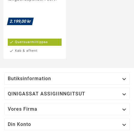
2.199,00 kr
check
Quersuarmiitippaa
check
Køb & afhent

Butiksinformation

QINIGASSAT ASSIGIINNGITSUT

Vores Firma

Din Konto