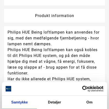
Produkt information
Philips HUE Being loftlampen kan anvendes for
sig, med den medfølgende fjernbetjening - hvor
lampen nemt dæmpes.
Philips HUE Being loftlampen kan også kobles
til dit Philips HUE system, og på den måde
hjælpe dig med at vågne, få energi, fokusere,
læse og slappe af - brug appen for at få disse
funktioner.
Har du ikke allerede et Philips HUE system,
tilkøbes Philips HUE bridge, hvor funktionerne
bliver tilgængelig via Philips HUE appen.
Lampen er velegnet som lys i soveværelset,
køkkenet eller entreen. Philips HUE Being fås i
Samtykke
Detaljer
Om
sort, hvid eller alu farvet.