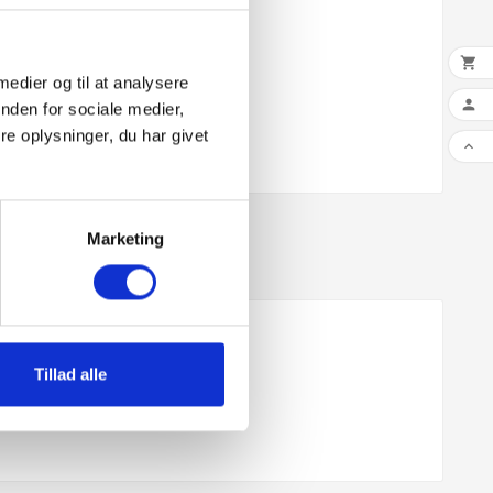

 medier og til at analysere

nden for sociale medier,
e oplysninger, du har givet

Marketing
Tillad alle