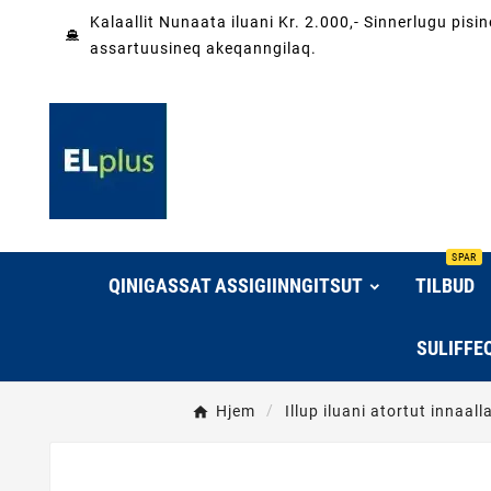
Kalaallit Nunaata iluani Kr. 2.000,- Sinnerlugu pis
assartuusineq akeqanngilaq.
SPAR
QINIGASSAT ASSIGIINNGITSUT
TILBUD
SULIFFE
Hjem
Illup iluani atortut innaall