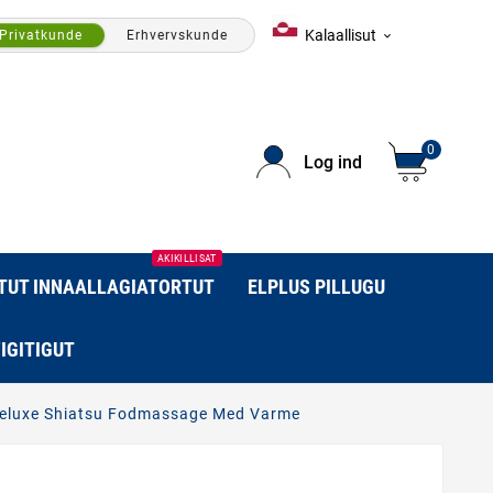
Kalaallisut
Privatkunde
Erhvervskunde

0
Log ind
AKIKILLISAT
RTUT INNAALLAGIATORTUT
ELPLUS PILLUGU
IGITIGUT
eluxe Shiatsu Fodmassage Med Varme