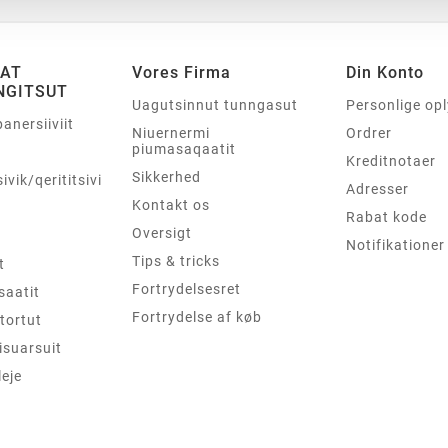
SAT
Vores Firma
Din Konto
NGITSUT
Uagutsinnut tunngasut
Personlige op
panersiiviit
Niuernermi
Ordrer
piumasaqaatit
Kreditnotaer
Sikkerhed
sivik/qerititsivik
Adresser
Kontakt os
Rabat kode
Oversigt
Notifikationer
Tips & tricks
t
Fortrydelsesret
saatit
Fortrydelse af køb
tortut
isuarsuit
leje