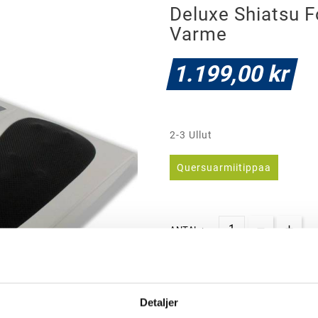
Deluxe Shiatsu
Varme
1.199,00 kr
2-3 Ullut
Quersuarmiitippaa
ANTAL :

LÆG I KURV
Detaljer