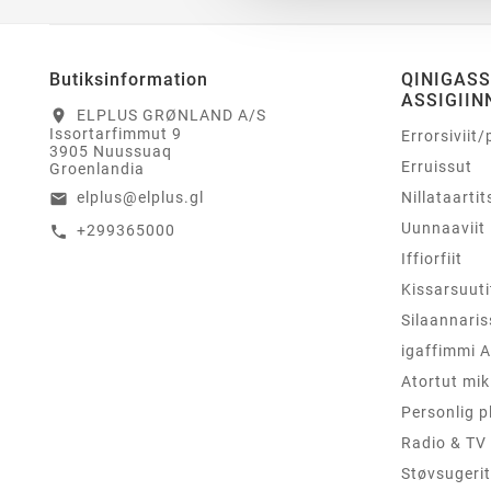
Butiksinformation
QINIGAS
ASSIGIIN
ELPLUS GRØNLAND A/S
location_on
Issortarfimmut 9
Errorsiviit/
3905 Nuussuaq
Erruissut
Groenlandia
Nillataartit
elplus@elplus.gl
email
Uunnaaviit
+299365000
call
Iffiorfiit
Kissarsuuti
Silaannaris
igaffimmi A
Atortut mik
Personlig p
Radio & TV
Støvsugerit