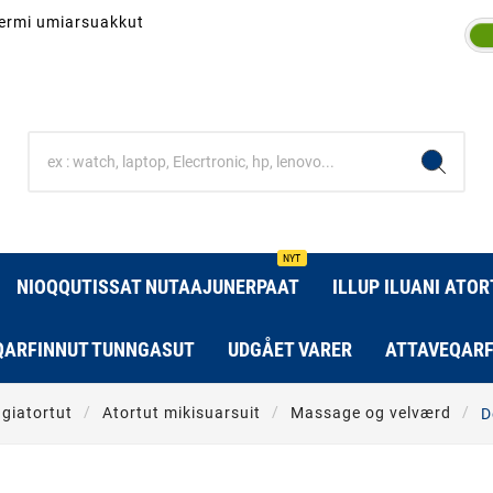
inermi umiarsuakkut
NYT
NIOQQUTISSAT NUTAAJUNERPAAT
ILLUP ILUANI ATO
QARFINNUT TUNNGASUT
UDGÅET VARER
ATTAVEQARF
agiatortut
Atortut mikisuarsuit
Massage og velværd
D