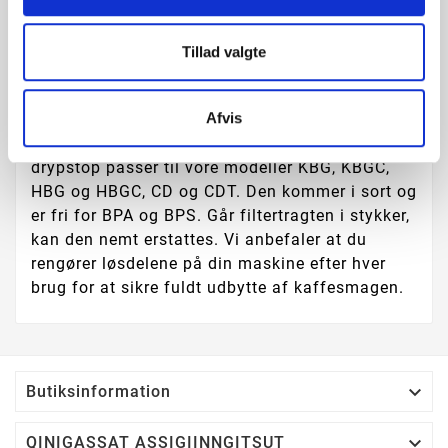
Beskrivelse
Tillad valgte
Produkt information
Afvis
Moccamasters filtertragt med automatisk
drypstop passer til vore modeller KBG, KBGC,
HBG og HBGC, CD og CDT. Den kommer i sort og
er fri for BPA og BPS. Går filtertragten i stykker,
kan den nemt erstattes. Vi anbefaler at du
rengører løsdelene på din maskine efter hver
brug for at sikre fuldt udbytte af kaffesmagen.

Butiksinformation

QINIGASSAT ASSIGIINNGITSUT