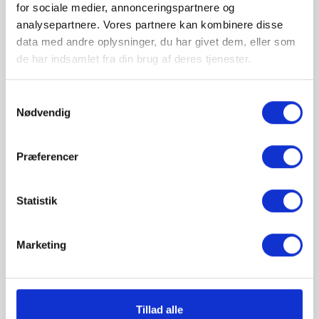
Filterholder
for sociale medier, annonceringspartnere og
Passer til modeller:
analysepartnere. Vores partnere kan kombinere disse
KBG, KBGC,
HBG og HBGC,
data med andre oplysninger, du har givet dem, eller som
CD og CDT
de har indsamlet fra din brug af deres tjenester.
Samtykkevalg
ANTAL :
Nødvendig

LÆG I KURV
Præferencer
Statistik
Marketing
Tillad alle