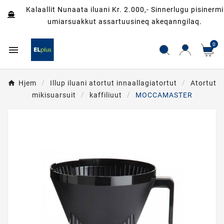
Kalaallit Nunaata iluani Kr. 2.000,- Sinnerlugu pisinermi
umiarsuakkut assartuusineq akeqanngilaq.
0

Hjem
Illup iluani atortut innaallagiatortut
Atortut
mikisuarsuit
kaffiliuut
MOCCAMASTER