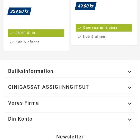
49,00 kr
329,00 kr
check
Quersuarmiitippaa
check
28-60 Ullut
check
Køb & afhent
check
Køb & afhent

Butiksinformation

QINIGASSAT ASSIGIINNGITSUT

Vores Firma

Din Konto
Newsletter