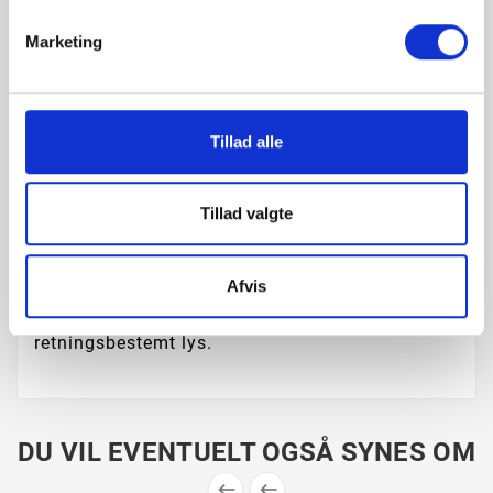
Det kipbare lampehoved sikrer et slankt og
Marketing
nordisk designlook.
MIB er tænkt ud i flere varianter, som tilsammen
giver et væld af anvendelsesmuligheder.
En uforgængelig lampefamilie, der spreder lys
Tillad alle
og glæde i enhver moderne bolig. Design by
Bønnelycke mdd. Den minimalistiske MIB serie
emmer af nordisk elegance og har stor
Tillad valgte
anvendelighed.
Afvis
MIB 6 indbyder til at sætte spot på tilværelsen.
Det smalle lampehoved udsender et præcist og
retningsbestemt lys.
DU VIL EVENTUELT OGSÅ SYNES OM

