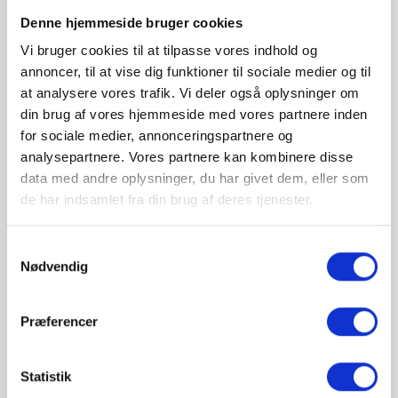
Beskrivelse
Denne hjemmeside bruger cookies
Vi bruger cookies til at tilpasse vores indhold og
Produkt information
annoncer, til at vise dig funktioner til sociale medier og til
at analysere vores trafik. Vi deler også oplysninger om
din brug af vores hjemmeside med vores partnere inden
Moderne, men alligevel tidløst, design
for sociale medier, annonceringspartnere og
analysepartnere. Vores partnere kan kombinere disse
Slank og elegant
data med andre oplysninger, du har givet dem, eller som
Vippehoved med justerbar lysretning
de har indsamlet fra din brug af deres tjenester.
Tænd/sluk-kontakt på lampehoved
Samtykkevalg
Nødvendig
Pærefatning
GU10 - Pære medfølger ikke
Kan dæmpes?
Nej, kan ikke dæmpes
Præferencer
IP-vurdering
IP20
MIB-serien er skabt ud fra klassiske
Statistik
designdyder og med fokus på forenkling.