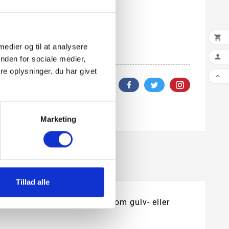

 medier og til at analysere

nden for sociale medier,
e oplysninger, du har givet

Marketing
Tillad alle
d sort stativ. Lampen fås som gulv- eller