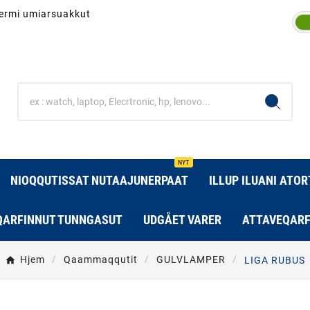
inermi umiarsuakkut
NYT
NIOQQUTISSAT NUTAAJUNERPAAT
ILLUP ILUANI ATO
QARFINNUT TUNNGASUT
UDGÅET VARER
ATTAVEQARF
Hjem
Qaammaqqutit
GULVLAMPER
LIGA RUBUS