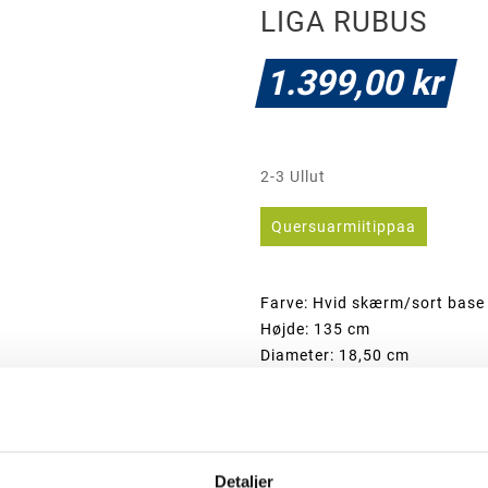
LIGA RUBUS
1.399,00 kr
2-3 Ullut
Quersuarmiitippaa
Farve: Hvid skærm/sort base
Højde: 135 cm
Diameter: 18,50 cm
Fatning: E27
Materiale: Glas/metal
Ledningslængde: 3 meter
Ledningsfarve: Sort tekstille
Detaljer