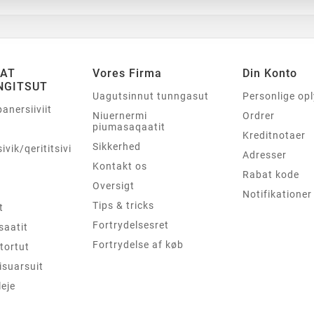
SAT
Vores Firma
Din Konto
NGITSUT
Uagutsinnut tunngasut
Personlige op
panersiiviit
Niuernermi
Ordrer
piumasaqaatit
Kreditnotaer
Sikkerhed
sivik/qerititsivik
Adresser
Kontakt os
Rabat kode
Oversigt
Notifikationer
Tips & tricks
t
Fortrydelsesret
saatit
Fortrydelse af køb
tortut
isuarsuit
leje