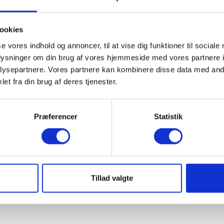
ANTAL :
ookies
se vores indhold og annoncer, til at vise dig funktioner til sociale
oplysninger om din brug af vores hjemmeside med vores partnere i

LÆG I KURV
ysepartnere. Vores partnere kan kombinere disse data med andr
et fra din brug af deres tjenester.
Præferencer
Statistik
Tillad valgte
ga. Rubus lampen har en flot kantet opal glasskærm, me