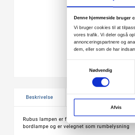
Denne hjemmeside bruger c
Vi bruger cookies til at tilpas
vores trafik. Vi deler også 
annonceringspartnere og anal
dem, eller som de har indsaml
Samtykkevalg
Nødvendig
Beskrivelse
Produkt information
Afvis
Rubus lampen er fra Lysmesteren eget brand Li
bordlampe og er velegnet som rumbelysning