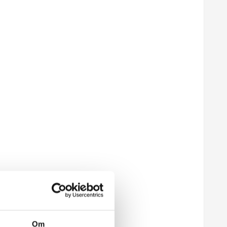
dning
Om