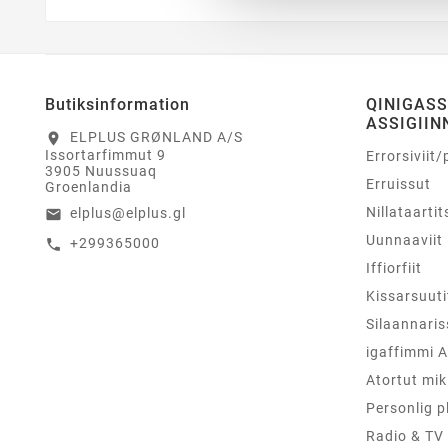
Butiksinformation
QINIGAS
ASSIGIIN
ELPLUS GRØNLAND A/S
location_on
Issortarfimmut 9
Errorsiviit/
3905 Nuussuaq
Erruissut
Groenlandia
Nillataartit
elplus@elplus.gl
email
Uunnaaviit
+299365000
call
Iffiorfiit
Kissarsuuti
Silaannaris
igaffimmi A
Atortut mik
Personlig p
Radio & TV