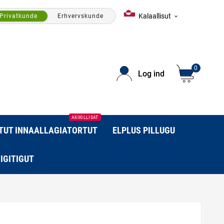
Kalaallisut
Privatkunde
Erhvervskunde

0
Log ind
AKIKILLISAT
RTUT INNAALLAGIATORTUT
ELPLUS PILLUGU
IGITIGUT