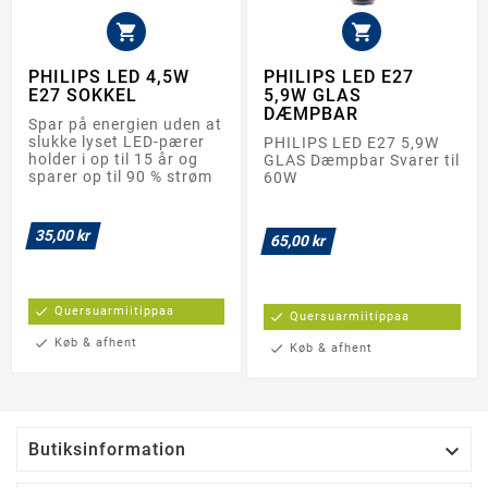


PHILIPS LED 4,5W
PHILIPS LED E27
E27 SOKKEL
5,9W GLAS
DÆMPBAR
Spar på energien uden at
slukke lyset LED-pærer
PHILIPS LED E27 5,9W
holder i op til 15 år og
GLAS Dæmpbar Svarer til
sparer op til 90 % strøm
60W
35,00 kr
65,00 kr
check
Quersuarmiitippaa
check
Quersuarmiitippaa
check
Køb & afhent
check
Køb & afhent

Butiksinformation