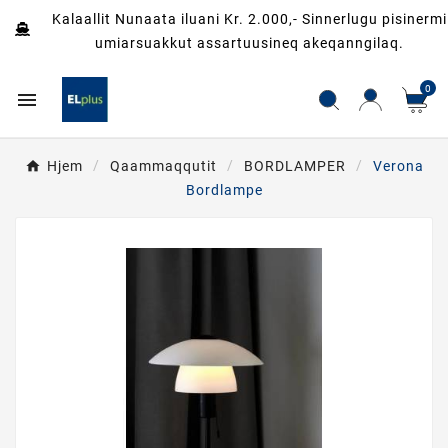
Kalaallit Nunaata iluani Kr. 2.000,- Sinnerlugu pisinermi
umiarsuakkut assartuusineq akeqanngilaq.
0

Hjem
Qaammaqqutit
BORDLAMPER
Verona
Bordlampe