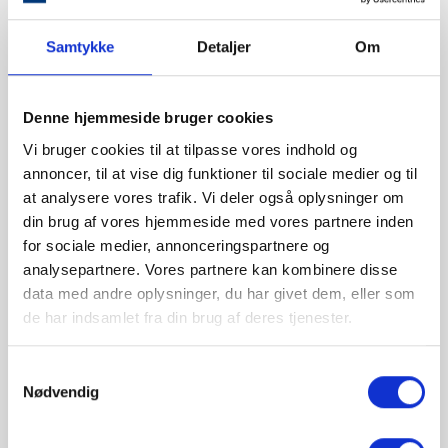
Beskrivelse
Samtykke
Detaljer
Om
Produkt information
Denne hjemmeside bruger cookies
Vi bruger cookies til at tilpasse vores indhold og
Verona er en traditionel serie i et klassisk
annoncer, til at vise dig funktioner til sociale medier og til
skandinavisk design. Verona er opbygget af to
at analysere vores trafik. Vi deler også oplysninger om
skærme i smukt hvidt opalglas, som sikrer en
din brug af vores hjemmeside med vores partnere inden
flot ensartet lysfordeling ud i rummet.
for sociale medier, annonceringspartnere og
Kontrasten mellem det fine hvide opalglas og
analysepartnere. Vores partnere kan kombinere disse
det matte sorte metal giver samtidigt serien et
data med andre oplysninger, du har givet dem, eller som
moderne udtryk.
de har indsamlet fra din brug af deres tjenester.
Verona bordlampe giver et blødt blændfrit lys
Samtykkevalg
uden at gå på kompromis med lysudbyttet.
Nødvendig
Derfor kan den fine bordlampe anvendes alle
steder i hjemmet, der trænger til lidt ekstra lys,
eksempelvis i vindueskarmen, på reolen eller på