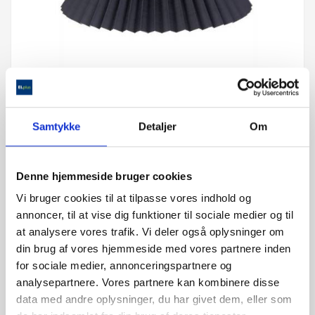
Samtykke
Detaljer
Om
PLISSE 35 SORT
399,00 kr
Denne hjemmeside bruger cookies
Vi bruger cookies til at tilpasse vores indhold og
annoncer, til at vise dig funktioner til sociale medier og til
at analysere vores trafik. Vi deler også oplysninger om
2-3 Ullut
din brug af vores hjemmeside med vores partnere inden
for sociale medier, annonceringspartnere og
Få på lager
analysepartnere. Vores partnere kan kombinere disse
data med andre oplysninger, du har givet dem, eller som
SORT PLISSE SKÆRM I STOF