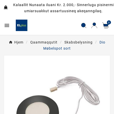
Kalaallit Nunaata iluani Kr. 2.000,- Sinnerlugu pisinermi
umiarsuakkut assartuusineq akeqanngilaq.
0

Hjem
Qaammaqqutit
Skabsbelysning
Dio
Møbelspot sort