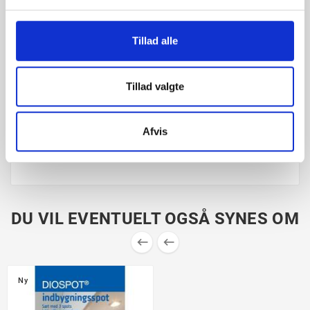
Kun til indendørs brug
Strømforbrug på 3W
120 lumen (10W halogen)
Tillad alle
2.700 Kelvin
Lysspredning: 120°
Ra>90
Tillad valgte
Levetid i timer: 30.000
Energiklasse: G
Afvis
Garanti: 3 år
LED driver medfølger ikke
DU VIL EVENTUELT OGSÅ SYNES OM


Ny