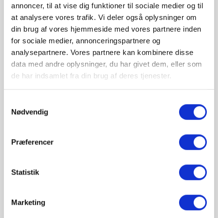
annoncer, til at vise dig funktioner til sociale medier og til
at analysere vores trafik. Vi deler også oplysninger om
din brug af vores hjemmeside med vores partnere inden
Produkt information
for sociale medier, annonceringspartnere og
analysepartnere. Vores partnere kan kombinere disse
Produktdetaljer
data med andre oplysninger, du har givet dem, eller som
de har indsamlet fra din brug af deres tjenester.
Downlight i meget flad udførelse, for montage i
møbler, skabe mm.
12V DC
Samtykkevalg
Nødvendig
IP20
CE godkendt
incl 2m ledning m/mini AMP stik
Præferencer
Mini AMP stikket måler 6X6 mm
Udskæringsmål: Ø56mm
Udvendig diameter: 75mm
Statistik
Højde: 4mm
Højde incl. påbygningsring: 6mm
Marketing
Isolationsklasse III