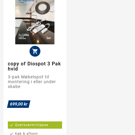

copy of Diospot 3 Pak
hvid
3-pak Møbelspot til
montering i eller under
skabe
699,00 kr
check
Quersuarmiitippaa
check
Køb & afhent