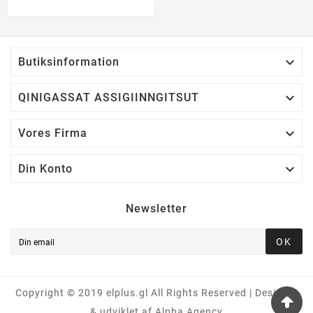

Butiksinformation

QINIGASSAT ASSIGIINNGITSUT

Vores Firma

Din Konto
Newsletter
OK
Copyright © 2019 elplus.gl All Rights Reserved | Designet
& udviklet af Alpha Agency