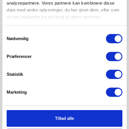
Ren maskine - bedre kaffesmag
analysepartnere. Vores partnere kan kombinere disse
Forlænger maskinens levetid
data med andre oplysninger, du har givet dem, eller som
de har indsamlet fra din brug af deres tjenester.
ANTAL :
Samtykkevalg
Nødvendig

TILFØJ TIL KURV
Præferencer
Statistik
Marketing
Beskrivelse
Tillad alle