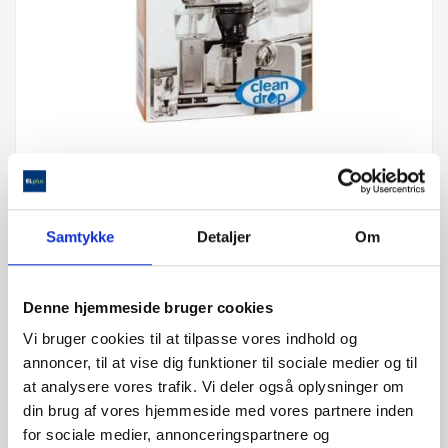
CLEAN DROP
Samtykke
Detaljer
Om
85,00 kr.
Denne hjemmeside bruger cookies
2-3 hverdage
Vi bruger cookies til at tilpasse vores indhold og
annoncer, til at vise dig funktioner til sociale medier og til
På lager
at analysere vores trafik. Vi deler også oplysninger om
din brug af vores hjemmeside med vores partnere inden
Renser din maskine
for sociale medier, annonceringspartnere og
Til alle slags for kaffemaskiner