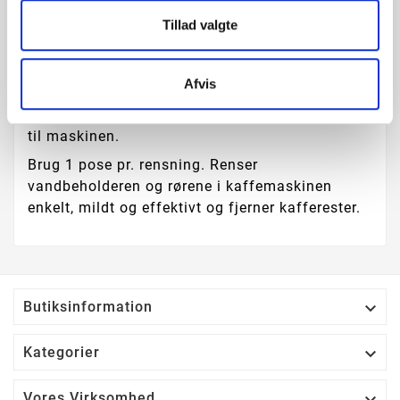
Tillad valgte
Produktoplysninger
Afvis
Rensemiddel til kaffemaskiner.
Hver pakke indeholder 5 poser med rensemiddel
til maskinen.
Brug 1 pose pr. rensning. Renser
vandbeholderen og rørene i kaffemaskinen
enkelt, mildt og effektivt og fjerner kafferester.

Butiksinformation

Kategorier

Vores Virksomhed