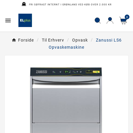
FRI SØFRAGT INTERNT I GRØNLAND VED KØB OVER 2.000 KR
0

Forside
Til Erhverv
Opvask
Zanussi LS6
Opvaskemaskine