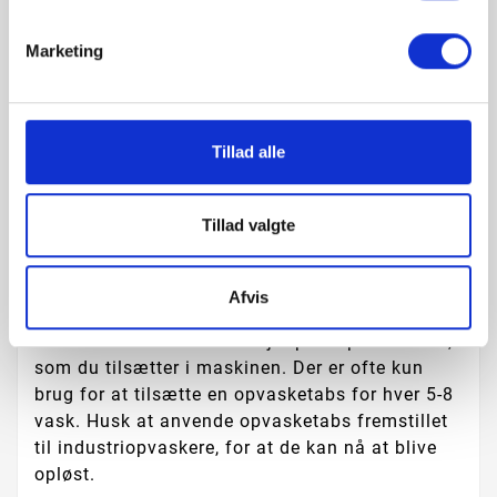
maskinen.
Marketing
En industriopvaskemaskine har ikke et
tørreprogram indbygget under den korte
vasketid. Opvasken skal derfor fjernes
umiddelbart efter endt vaskeprogram, hvorefter
Tillad alle
det tørre ved fordampning pga. den høje
temperatur ved slutskyl og brugen af
afspændingsmiddel. Maskinen har indbygget
Tillad valgte
afspændigspumpe til doseringen af
afspændingsmiddel.
Afvis
Der er ikke sæbepumpe i denne model.
Du kan dosere sæbe ved hjælp af opvasketabs,
som du tilsætter i maskinen. Der er ofte kun
brug for at tilsætte en opvasketabs for hver 5-8
vask. Husk at anvende opvasketabs fremstillet
til industriopvaskere, for at de kan nå at blive
opløst.