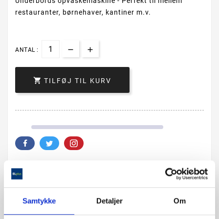
Underbords opvaskemaskine - Perfekt til mellem
restauranter, børnehaver, kantiner m.v.
ANTAL :

TILFØJ TIL KURV
Beskrivelse
Samtykke
Detaljer
Om