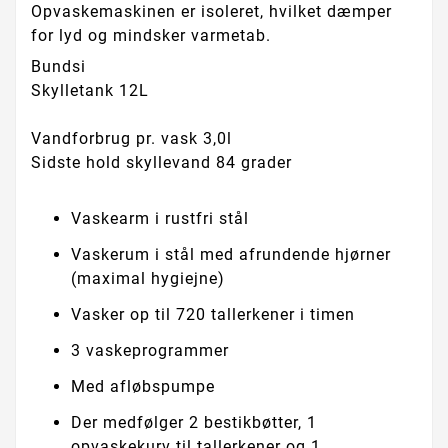
Opvaskemaskinen er isoleret, hvilket dæmper
for lyd og mindsker varmetab.
Bundsi
Skylletank 12L
Vandforbrug pr. vask 3,0l
Sidste hold skyllevand 84 grader
Vaskearm i rustfri stål
Vaskerum i stål med afrundende hjørner
(maximal hygiejne)
Vasker op til 720 tallerkener i timen
3 vaskeprogrammer
Med afløbspumpe
Der medfølger 2 bestikbøtter, 1
opvaskekurv til tallerkener og 1