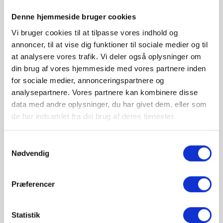
Produktoplysninger
Denne hjemmeside bruger cookies
Vi bruger cookies til at tilpasse vores indhold og
annoncer, til at vise dig funktioner til sociale medier og til
Produktbeskrivelse
at analysere vores trafik. Vi deler også oplysninger om
Underbords opvaskemaskine med afløbspumpe
din brug af vores hjemmeside med vores partnere inden
(uafhængig af afløbets placering).
for sociale medier, annonceringspartnere og
Perfekt til mellem restauranter, børnehaver,
analysepartnere. Vores partnere kan kombinere disse
kantiner m.v.
data med andre oplysninger, du har givet dem, eller som
de har indsamlet fra din brug af deres tjenester.
3 vaskeprogrammer 90, 120 og 240 sek.
Zanussi LS6 er med åben boiler og med
Samtykkevalg
skyllepumpe, så du er uafhænging af vandtryk.
Nødvendig
LS6 har komponenter, så som skyllearm, i
rustfri stål, der giver en høj holdbarhed og
Præferencer
pålidelighed. Vaskerummet er fremstillet i
udpresset rustfri stål med rundede hjørner og
uden sammensvejsninger, så du kan opnå en
Statistik
perfekt hygiejne og nem rengøring af